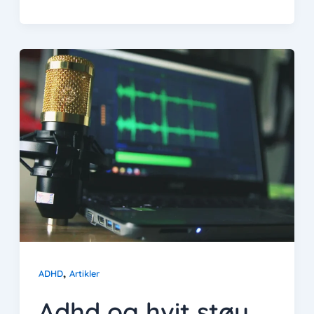
,
ADHD
Artikler
Adhd og hvit støy