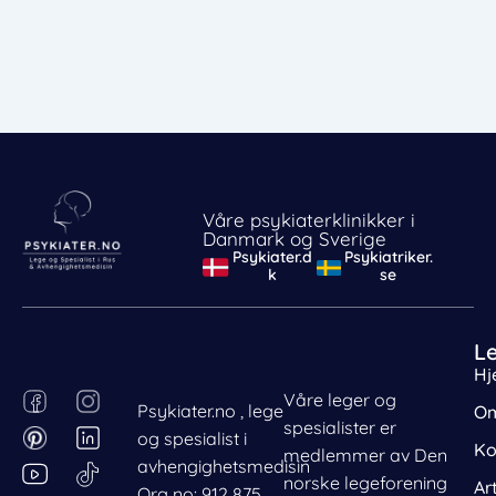
Våre psykiaterklinikker i
Danmark og Sverige
Psykiater.d
Psykiatriker.
k
se
L
Hj
F
P
I
L
Våre leger og
Psykiater.no , lege
Om
Behandle ditt samtykke
a
i
n
i
spesialister er
og spesialist i
For å gi best mulig opplevelse bruker vi
c
n
s
n
Ko
medlemmer av Den
informasjonskapsler for å lagre eller få tilgang til
avhengighetsmedisin
e
t
t
k
norske legeforening
Ar
enhetsdata. Å nekte samtykke kan begrense enkelte
Org no: 912 875