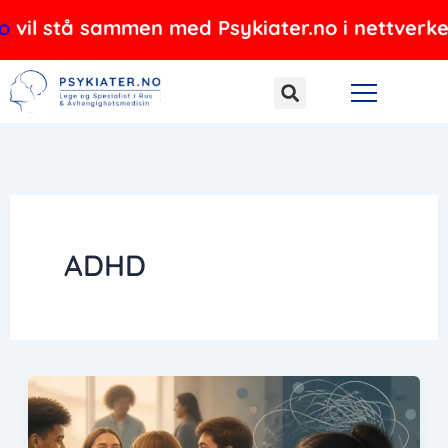
Hopp
 stå sammen med Psykiater.no i nettverket, og 
rett
til
innholdet
ADHD