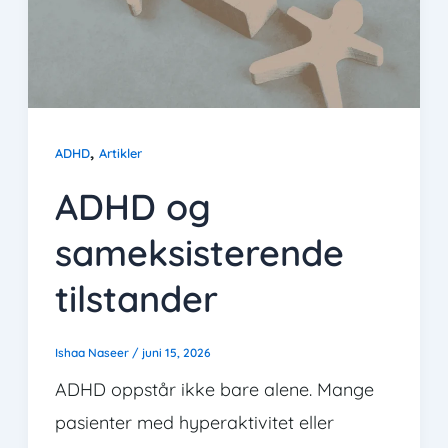
,
ADHD
Artikler
ADHD og
sameksisterende
tilstander
Ishaa Naseer
/
juni 15, 2026
ADHD oppstår ikke bare alene. Mange
pasienter med hyperaktivitet eller