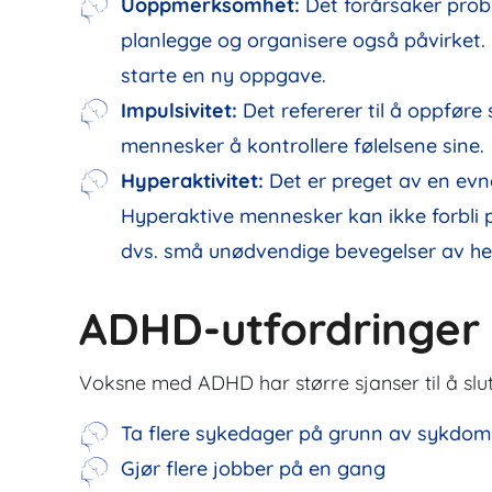
Uoppmerksomhet:
Det forårsaker probl
planlegge og organisere også påvirket. D
starte en ny oppgave.
Impulsivitet:
Det refererer til å oppføre
mennesker å kontrollere følelsene sine.
Hyperaktivitet:
Det er preget av en evne
Hyperaktive mennesker kan ikke forbli på 
dvs. små unødvendige bevegelser av hend
ADHD-utfordringer 
Voksne med ADHD har større sjanser til å slu
Ta flere sykedager på grunn av sykdom
Gjør flere jobber på en gang