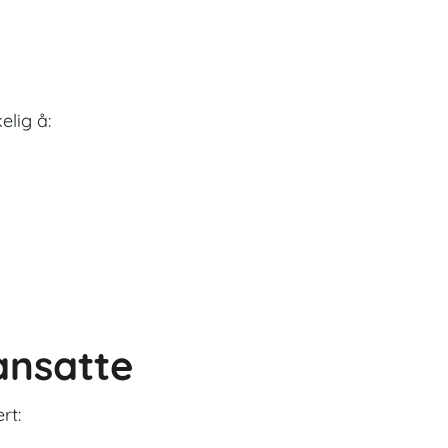
lig å:
ansatte
rt: