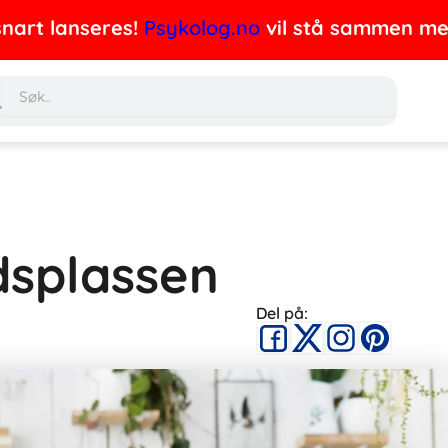
nart lanseres!
Psykolog.no
vil stå sammen med 
Søk
dsplassen
Del på: