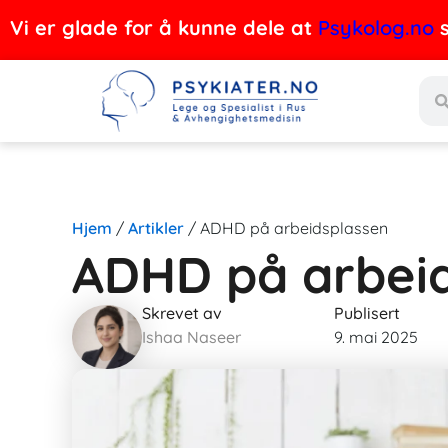
Hopp
Vi er glade for å kunne dele at
Psykolog.no
s
rett
Søk
til
innholdet
Hjem
/
Artikler
/
ADHD på arbeidsplassen
ADHD på arbei
Skrevet av
Publisert
Ishaa Naseer
9. mai 2025