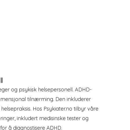
l
leger og psykisk helsepersonell. ADHD-
imensjonal tilnærming. Den inkluderer
elsepraksis. Hos Psykiater.no tilbyr våre
ringer, inkludert medisinske tester og
 for å diagnostisere ADHD.