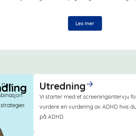
Les mer
Utredning
dling
. Den
mbinasjon
Vi starter med et screeningsintervju 
strategier.
vurdere en vurdering av ADHD hvis du
på ADHD.