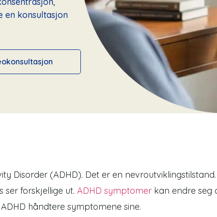
 konsentrasjon,
le en konsultasjon
eokonsultasjon
ity Disorder (ADHD). Det er en nevroutviklingstilstand.
ser forskjellige ut.
ADHD symptomer
kan endre seg o
med ADHD håndtere symptomene sine.