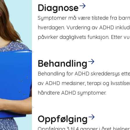
Diagnose
Symptomer må være tilstede fra bar
hverdagen. Vurdering av ADHD inkl
påvirker dagliglivets funksjon. Etter 
Behandling
Behandling for ADHD skreddersys ett
av ADHD medisiner, terapi og livsstils
håndtere ADHD symptomer.
Oppfølging
Oppfølging 3 til 4 ganger i året hje