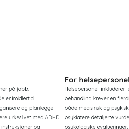
For helsepersonel
er på jobb.
Helsepersonell inkluderer 
e er imidlertid
behandling krever en flerd
organisere og planlegge
både medisinsk og psykisk h
tere yrkeslivet med ADHD
psykiatere detaljerte vurde
e instruksjoner og
psykologiske evalueringer,