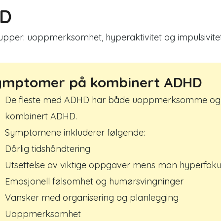
HD
per: uoppmerksomhet, hyperaktivitet og impulsivitet. 
ymptomer på kombinert ADHD
De fleste med ADHD har både uoppmerksomme og h
kombinert ADHD.
Symptomene inkluderer følgende:
Dårlig tidshåndtering
Utsettelse av viktige oppgaver mens man hyperfoku
Emosjonell følsomhet og humørsvingninger
Vansker med organisering og planlegging
Uoppmerksomhet