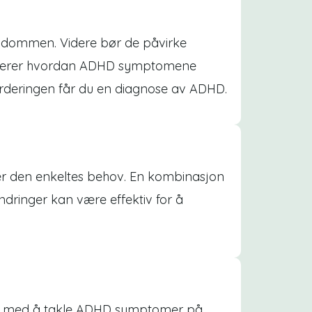
ndommen. Videre bør de påvirke
uderer hvordan ADHD symptomene
vurderingen får du en diagnose av ADHD.
er den enkeltes behov. En kombinasjon
endringer kan være effektiv for å
lper med å takle ADHD symptomer på