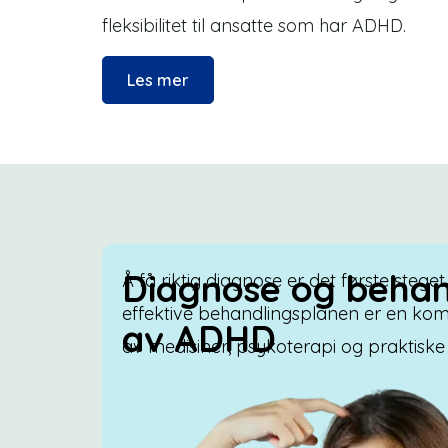
fleksibilitet til ansatte som har ADHD.
Les mer
Diagnose og behan
Å få riktig diagnose er det første steget
effektive behandlingsplanen er en ko
av ADHD
av medisiner, psykoterapi og praktiske 