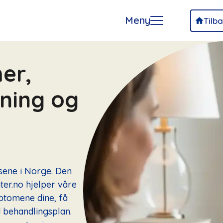
Meny
Tilba
er,
ning og
lsene i Norge. Den
er.no hjelper våre
ptomene dine, få
d behandlingsplan.