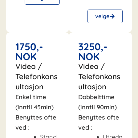
velge
1750,-
3250,-
NOK
NOK
Video /
Video /
Telefonkons
Telefonkons
ultasjon
ultasjon
Enkel time
Dobbelttime
(inntil 45min)
(inntil 90min)
Benyttes ofte
Benyttes ofte
ved :
ved :
Stand
Utredn