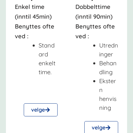
Enkel time
Dobbelttime
(inntil 45min)
(inntil 90min)
Benyttes ofte
Benyttes ofte
ved :
ved :
Stand
Utredn
ard
inger
enkelt
Behan
time.
dling
Ekster
n
henvis
ning
velge
velge