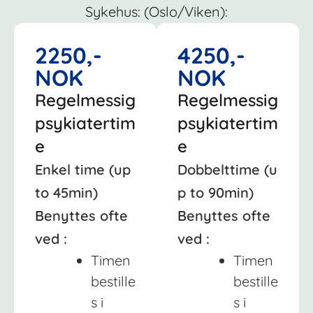
Sykehus: (Oslo/Viken):
2250,-
4250,-
NOK
NOK
Regelmessig
Regelmessig
psykiatertim
psykiatertim
e
e
Enkel time (up
Dobbelttime (u
to 45min)
p to 90min)
Benyttes ofte
Benyttes ofte
ved :
ved :
Timen
Timen
bestille
bestille
s i
s i