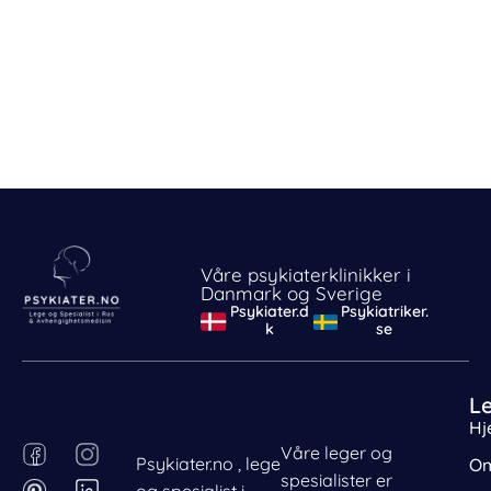
Våre psykiaterklinikker i
Danmark og Sverige
Psykiater.d
Psykiatriker.
k
se
L
Hj
F
P
I
L
Våre leger og
Psykiater.no , lege
Om
Behandle ditt samtykke
a
i
n
i
spesialister er