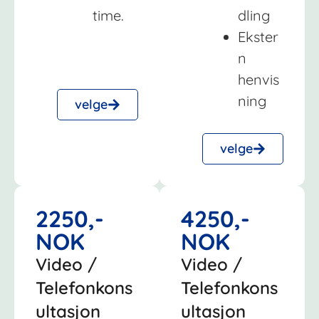
time.
dling
Ekster
n
henvis
ning
velge
velge
2250,-
4250,-
NOK
NOK
Video /
Video /
Telefonkons
Telefonkons
ultasjon
ultasjon