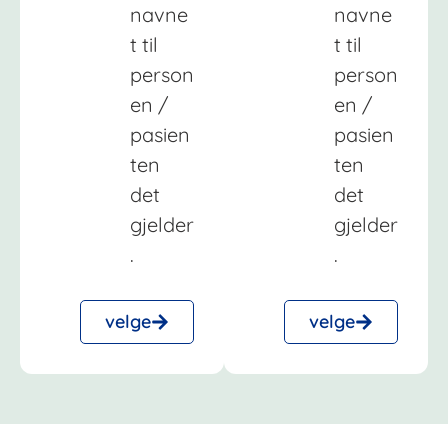
navne
navne
t til
t til
person
person
en /
en /
pasien
pasien
ten
ten
det
det
gjelder
gjelder
.
.
velge
velge