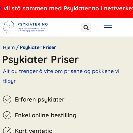
Hopp
å sammen med Psykiater.no i nettverket, og til
rett
til
innholdet
Hjem
/
Psykiater Priser
Psykiater Priser
Alt du trenger å vite om prisene og pakkene vi
tilbyr
Erfaren psykiater
Enkel online bestilling
Kort ventetid