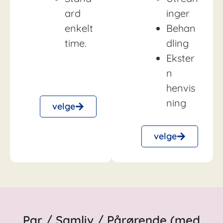
ard
inger
enkelt
Behan
time.
dling
Ekster
n
henvis
ning
velge
velge
Par / Samliv / Pårørende (med