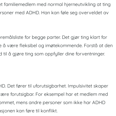
r et familiemedlem med normal hjerneutvikling at ting
personer med ADHD. Han kan føle seg overveldet av
emålsliste for begge parter. Det gjør ting klart for
de å være fleksibel og imøtekommende. Forstå at den
d til å gjøre ting som oppfyller dine forventninger.
. Det fører til uforutsigbarhet. Impulsivitet skaper
å være forutsigbar. For eksempel har et medlem med
rommet, mens andre personer som ikke har ADHD
jonen kan føre til konflikt.