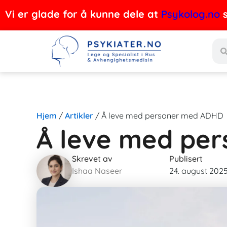
Hopp
Vi er glade for å kunne dele at
Psykolog.no
s
rett
Søk
til
innholdet
Hjem
/
Artikler
/
Å leve med personer med ADHD
Å leve med pe
Skrevet av
Publisert
Ishaa Naseer
24. august 202