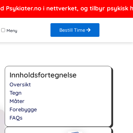
Psykiater.no i nettverket, og tilbyr psykisk h
Bestill Time
Meny
Innholdsfortegnelse
Oversikt
Tegn
Måter
Forebygge
FAQs