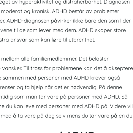
eget av hyperaktivitet og distraherbarhet. Diagnosen
d, moderat og kronisk. ADHD består av problemer
lser. ADHD-diagnosen påvirker ikke bare den som lider
 livene til de som lever med dem. ADHD skaper store
tra ansvar som kan føre til utbrenthet.
mellom alle familiemedlemmer. Det belaster
 vansker. Til tross for problemene kan det å akseptere
leve sammen med personer med ADHD krever også
renser og ta hjelp når det er nødvendig. På denne
mtidig som man tar vare på personer med ADHD. Så
tene du kan leve med personer med ADHD på. Videre vil
 med å ta vare på deg selv mens du tar vare på en du