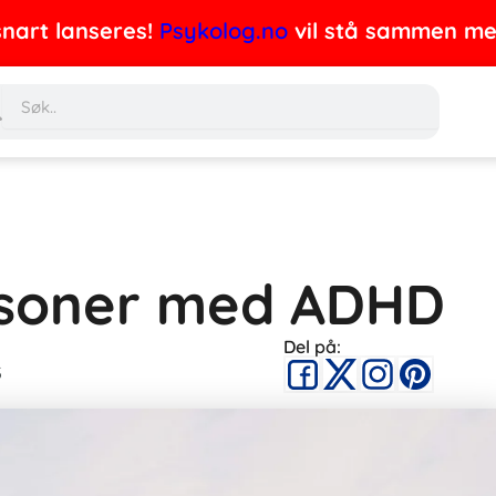
nart lanseres!
Psykolog.no
vil stå sammen med 
Søk
rsoner med ADHD
Del på:
5