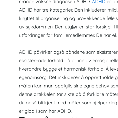
mange voksne diagnosen ADHD.
ADHD
er pr
ADHD har tre kategorier. Den inkluderer mil
knyttet til organisering og urovekkende føle
av sykdommen. Den utgjør en stor forskjell i
utfordringer for familiemedlemmer. De har eks
ADHD påvirker også båndene som eksisterer 
eksisterende forhold på grunn av emosjonelle
hverandre bygge et harmonisk forhold. Å 
egenomsorg. Det inkluderer å opprettholde g
måten kan man oppfylle sine egne behov sa
denne artikkelen tar sikte på å forklare må
du også bli kjent med måter som hjelper deg
er glad i som har ADHD.