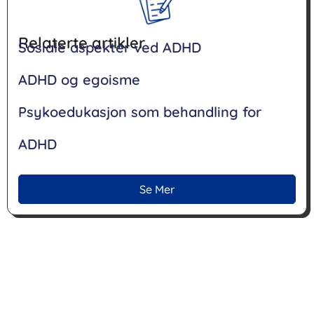
Relaterte artikler
Sosiale aspekter ved ADHD
ADHD og egoisme
Psykoedukasjon som behandling for
ADHD
Se Mer