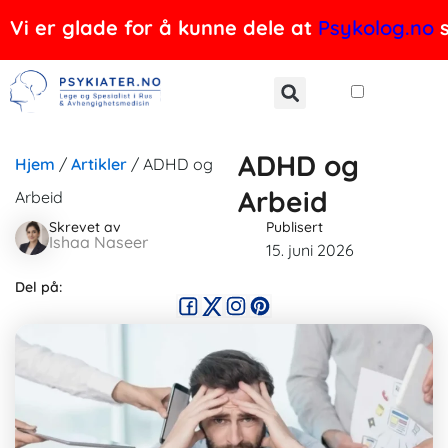
Hopp
Vi er glade for å kunne dele at
Psykolog.no
s
rett
til
innholdet
ADHD og
Hjem
/
Artikler
/
ADHD og
Arbeid
Arbeid
Skrevet av
Publisert
Ishaa Naseer
15. juni 2026
Del på: