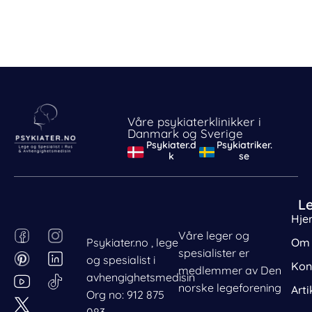
Våre psykiaterklinikker i
Danmark og Sverige
Psykiater.d
Psykiatriker.
k
se
L
Hje
F
P
I
L
Våre leger og
Psykiater.no , lege
Om 
a
i
n
i
spesialister er
og spesialist i
c
n
s
n
Kon
medlemmer av Den
avhengighetsmedisin
e
t
t
k
norske legeforening
Arti
Org no: 912 875
b
e
a
e
083