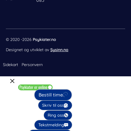
o
r
g
d
o
e
r
i
k
s
a
n
t
m
© 2020 -2026
Psykiater.no
Designet og utviklet av
Sysinn.no
Sidekart
Personvern
Bestill time
Skriv til oss
Ring oss
Tekstmelding