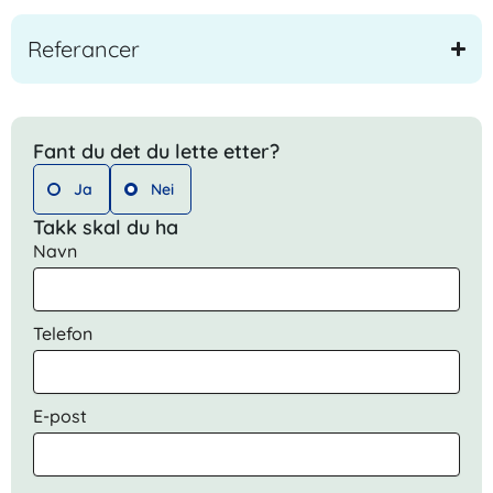
Referancer
Fant du det du lette etter?
Ja
Nei
Takk skal du ha
Navn
Telefon
E-post