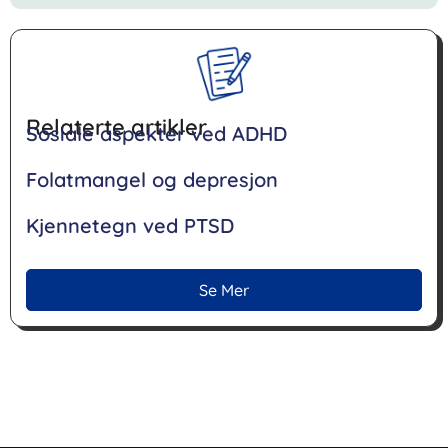
Relaterte artikler
Sosiale aspekter ved ADHD
Folatmangel og depresjon
Kjennetegn ved PTSD
Se Mer