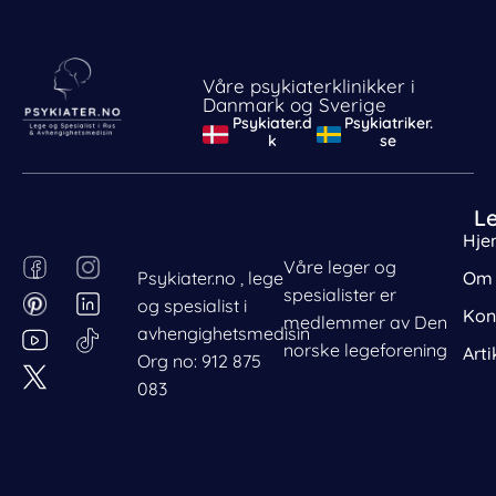
Våre psykiaterklinikker i
Danmark og Sverige
Psykiater.d
Psykiatriker.
k
se
L
Hje
F
P
I
L
Våre leger og
Psykiater.no , lege
Om 
a
i
n
i
spesialister er
og spesialist i
c
n
s
n
Kon
medlemmer av Den
avhengighetsmedisin
e
t
t
k
norske legeforening
Arti
Org no: 912 875
b
e
a
e
083
o
r
g
d
o
e
r
i
k
s
a
n
t
m