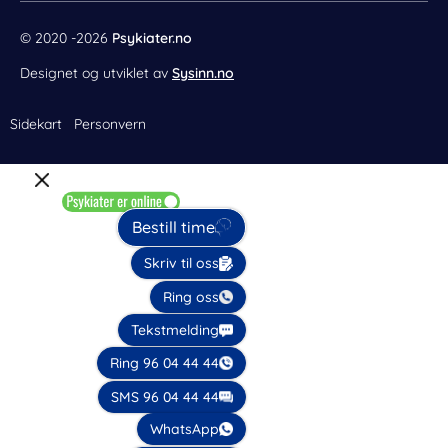
© 2020 -2026
Psykiater.no
Designet og utviklet av
Sysinn.no
Sidekart
Personvern
Bestill time
Skriv til oss
Ring oss
Tekstmelding
Ring 96 04 44 44
SMS 96 04 44 44
WhatsApp