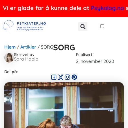
Hopp
Vi er glade for å kunne dele at
Psykolog.no
s
rett
til
innholdet
SORG
Hjem
/
Artikler
/
SORG
Skrevet av
Publisert
Sara Habib
2. november 2020
Del på: