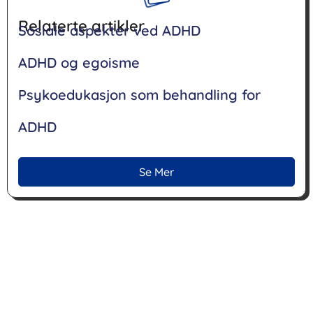
Relaterte artikler
Sosiale aspekter ved ADHD
ADHD og egoisme
Psykoedukasjon som behandling for
ADHD
Se Mer