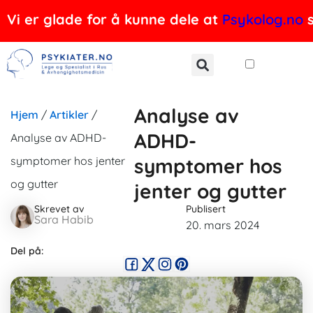
Hopp
Vi er glade for å kunne dele at
Psykolog.no
s
rett
til
innholdet
Analyse av
Hjem
/
Artikler
/
ADHD-
Analyse av ADHD-
symptomer hos jenter
symptomer hos
og gutter
jenter og gutter
Skrevet av
Publisert
Sara Habib
20. mars 2024
Del på: