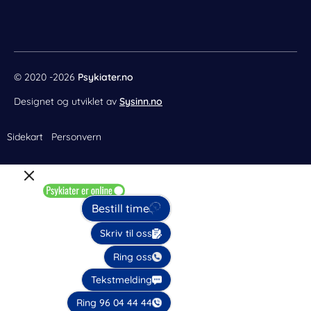
o
e
r
i
k
s
a
n
t
m
© 2020 -2026
Psykiater.no
Designet og utviklet av
Sysinn.no
Sidekart
Personvern
Bestill time
Skriv til oss
Ring oss
Tekstmelding
Ring 96 04 44 44