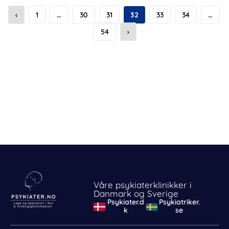
‹
1
…
30
31
32
33
34
…
54
›
Våre psykiaterklinikker i
Danmark og Sverige
Psykiater.d
Psykiatriker.
k
se