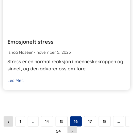
Emosjonelt stress
Ishaa Naseer
november 5, 2025
Stress er en normal reaksjon i menneskekroppen og
sinnet, og den advarer oss om fare.
Les Mer..
‹
1
…
14
15
16
17
18
…
54
›