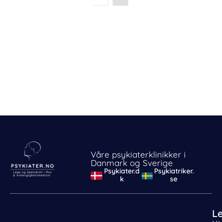
Våre psykiaterklinikker i
Danmark og Sverige
Psykiater.d
Psykiatriker.
k
se
L