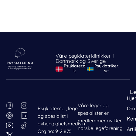
Våre psykiaterklinikker i
Danmark og Sverige
Psykiater.d
Psykiatriker.
k
se
L
Hje
F
P
I
L
Våre leger og
Psykiater.no , lege
Om 
a
i
n
i
spesialister er
og spesialist i
c
n
s
n
Kon
medlemmer av Den
avhengighetsmedisin
e
t
t
k
norske legeforening
Arti
Org no: 912 875
b
e
a
e