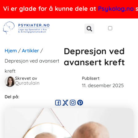
Hopp
Vi er glade for å kunne dele at
Psykolog.no
s
rett
til
innholdet
Depresjon ved
Hjem
/
Artikler
/
avansert kreft
Depresjon ved avansert
kreft
Skrevet av
Publisert
Quratulain
11. desember 2025
Del på: