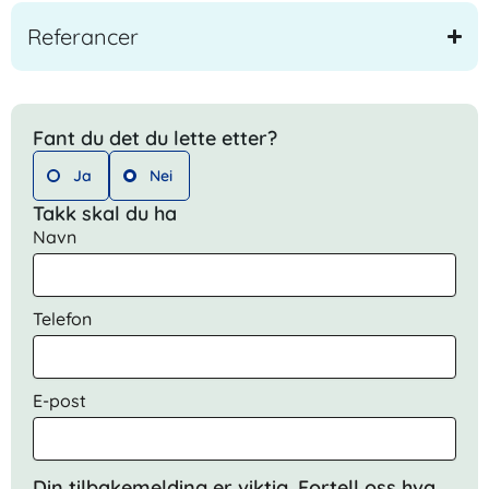
Referancer
Fant du det du lette etter?
Ja
Nei
Takk skal du ha
Navn
Telefon
E-post
Din tilbakemelding er viktig. Fortell oss hva