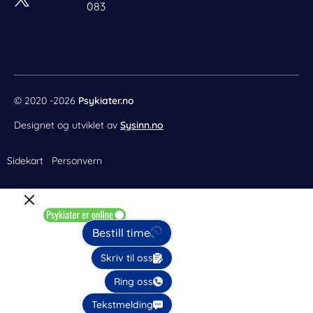
083
o
r
g
d
o
e
r
i
k
s
a
n
t
m
© 2020 -2026
Psykiater.no
Designet og utviklet av
Sysinn.no
Sidekart
Personvern
Bestill time
Skriv til oss
Ring oss
Tekstmelding