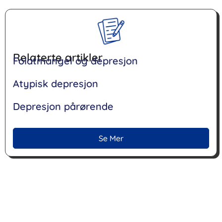
Relaterte artikler
Folatmangel og depresjon
Atypisk depresjon
Depresjon pårørende
Se Mer