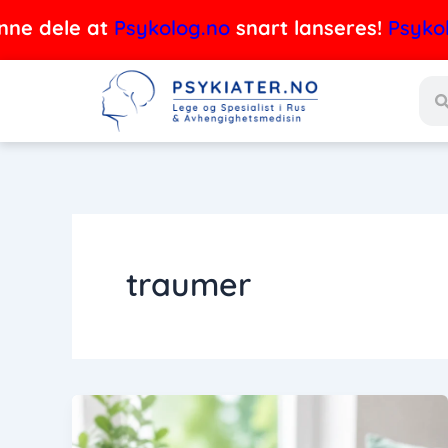
Hopp
dele at
Psykolog.no
snart lanseres!
Psykolog.n
rett
Søk
til
innholdet
traumer