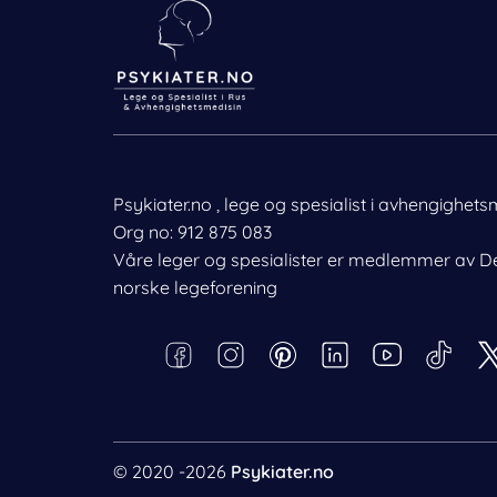
Psykiater.no , lege og spesialist i avhengighets
Org no: 912 875 083
Våre leger og spesialister er medlemmer av D
Nødvendig
Behandle ditt samtykke
norske legeforening
For å gi best mulig opplevelse bruker vi informasjonskapsler for 
Preferanser
tilgang til enhetsdata. Å nekte samtykke kan begrense enkelte 
F
I
P
L
Statistikk
a
n
i
i
Markedsføring
c
s
n
n
e
t
t
k
b
a
e
e
© 2020 -2026
Psykiater.no
o
g
r
d