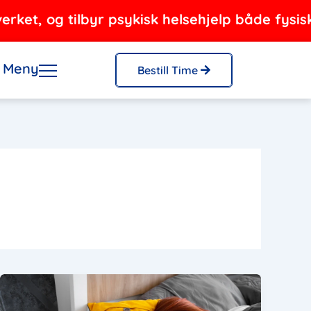
, og tilbyr psykisk helsehjelp både fysisk og 
Meny
Bestill Time