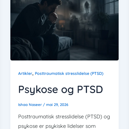
,
Artikler
Posttraumatisk stresslidelse (PTSD)
Psykose og PTSD
Ishaa Naseer
/
mai 29, 2026
Posttraumatisk stresslidelse (PTSD) og
psykose er psykiske lidelser som