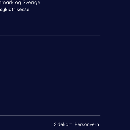
anmark og Sverige
sykiatriker.se
Bestill time
Kontakt oss
Sidekart
Personvern