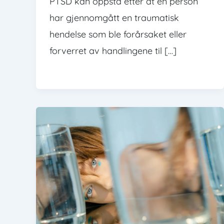
PTSD kan oppstå etter at en person
har gjennomgått en traumatisk
hendelse som ble forårsaket eller
forverret av handlingene til […]