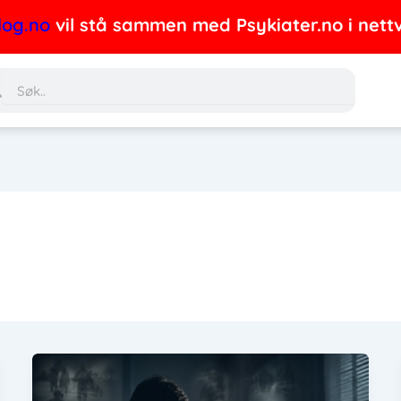
o
vil stå sammen med Psykiater.no i nettverket
Søk