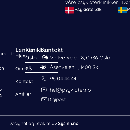
Våre psykiaterklinikker i D
Psykiater.dk
P
Lenker
Klinikker
Kontakt
medisin
Hjem
Oslo
Veitvetveien 8, 0586 Oslo
Åsenveien 1, 1400 Ski
Ski
en
Om oss
96 04 44 44
å lagre eller få
Kontakt
funksjoner.
hei@psykiater.no
Artikler
Digipost
Designet og utviklet av
Sysinn.no