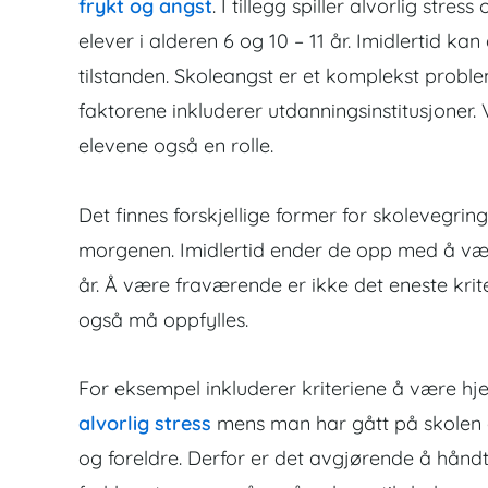
frykt og angst
. I tillegg spiller alvorlig str
elever i alderen 6 og 10 – 11 år. Imidlertid ka
tilstanden. Skoleangst er et komplekst problem
faktorene inkluderer utdanningsinstitusjoner. 
elevene også en rolle.
Det finnes forskjellige former for skolevegri
morgenen. Imidlertid ender de opp med å væ
år. Å være fraværende er ikke det eneste krit
også må oppfylles.
For eksempel inkluderer kriteriene å være hj
alvorlig stress
mens man har gått på skolen d
og foreldre. Derfor er det avgjørende å hånd