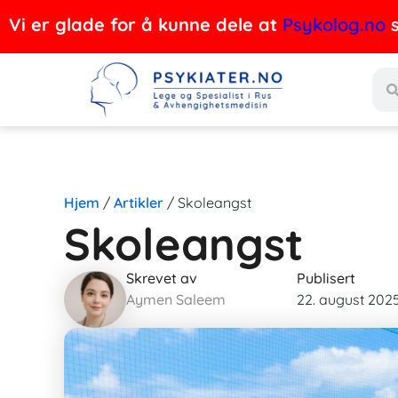
Hopp
Vi er glade for å kunne dele at
Psykolog.no
s
rett
Søk
til
innholdet
Hjem
/
Artikler
/
Skoleangst
Skoleangst
Skrevet av
Publisert
Aymen Saleem
22. august 202