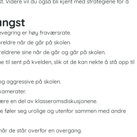
. Videre vil du også bli kjent med strategiene for å
angst
vegring er høy fraværsrate.
oreldre når de går på skolen.
ldrene sine når de går og går på skolen.
til sent på kvelden, slik at de kan nekte å stå opp til
 og aggressive på skolen.
ekamerater.
ære en del av klasseromsdiskusjonene.
 de føler seg urolige og utenfor sammen med andre
 når de står overfor en overgang.