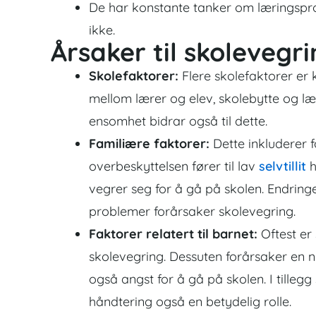
De har konstante tanker om læringspros
ikke.
Årsaker til skolevegr
Skolefaktorer:
Flere skolefaktorer er k
mellom lærer og elev, skolebytte og l
ensomhet bidrar også til dette.
Familiære faktorer:
Dette inkluderer f
overbeskyttelsen fører til lav
selvtillit
h
vegrer seg for å gå på skolen. Endring
problemer forårsaker skolevegring.
Faktorer relatert til barnet:
Oftest er 
skolevegring. Dessuten forårsaker en 
også
angst
for å gå på skolen. I tille
håndtering også en betydelig rolle.