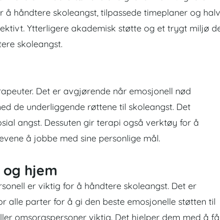
or å håndtere skoleangst, tilpassede timeplaner og hal
ivt. Ytterligere akademisk støtte og et trygt miljø d
tere skoleangst.
erapeuter. Det er avgjørende når emosjonell nød
med de underliggende røttene til skoleangst. Det
r sosial angst. Dessuten gir terapi også verktøy for å
elevene å jobbe med sine personlige mål.
 og hjem
nell er viktig for å håndtere skoleangst. Det er
lle parter for å gi den beste emosjonelle støtten til
eller omsorgspersoner viktig. Det hjelper dem med å få