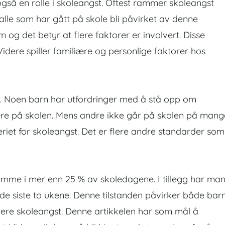
ess også en rolle i skoleangst. Oftest rammer skoleangst
n alle som har gått på skole bli påvirket av denne
 og det betyr at flere faktorer er involvert. Disse
Videre spiller familiære og personlige faktorer hos
ng. Noen barn har utfordringer med å stå opp om
re på skolen. Mens andre ikke går på skolen på mang
eriet for skoleangst. Det er flere andre standarder som
emme i mer enn 25 % av skoledagene. I tillegg har ma
e siste to ukene. Denne tilstanden påvirker både bar
tere skoleangst. Denne artikkelen har som mål å