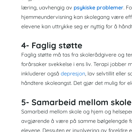
læring, uavhengig av
psykiske problemer
. F
hjemmeundervisning kan skolegang være effekt
elevene kan uttrykke seg er nyttig for å hånd
4- Faglig støtte
Faglig støtte må tas fra skolerådgivere og t
forårsaker svekkelse i ens liv. Terapi jobber 
inkluderer også
depresjon
, lav selvtillit elle
håndtere skoleangst. Det gjør det mulig for 
5- Samarbeid mellom skole
Samarbeid mellom skole og hjem og helseperso
avgjørende å være på samme bølgelengde for a
elevene. Dessuten er involvering av foreldre 