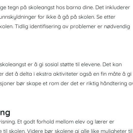
dlige tegn på skoleangst hos barna dine. Det inkluderer
nnskyldninger for ikke å gå på skolen. Se etter
olen. Tidlig identifisering av problemer er nødvendig
koleangst er å gi sosial støtte til elevene. Det kan
er det å delta i ekstra aktiviteter også en fin måte å gi
tusjoner bør skape et rom der det er riktig håndtering a
ing
isning. Et godt forhold mellom elev og lærer er
l skolen. Videre bør skolene gi alle like muligheter til