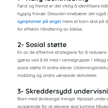
Først og fremst er det viktig å identifisere ti
hyppig fravær. Dessuten innebærer det også u
symptomer på angst
mens et barn skal på sk
for effektiv håndtering av lidelse.
2- Sosial støtte
En av de effektive strategiene for å redusere s
gjøres ved å bli med i vennegrupper. I tillegg 
sosial støtte til andre elever. Utdanningsinsti
mobbing og andre uønskede aktiviteter.
3- Skreddersydd undervisn
Barn med skoleangst trenger tilpasset underv
avgjørende for at elevene skal komme tilbake ti