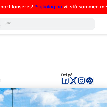
nart lanseres!
Psykolog.no
vil stå sammen med 
Søk
Del på:
5