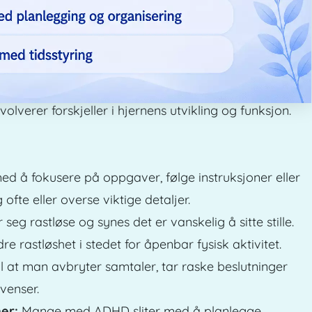
olverer forskjeller i hjernens utvikling og funksjon.
med å fokusere på oppgaver, følge instruksjoner eller
 ofte eller overse viktige detaljer.
 seg rastløse og synes det er vanskelig å sitte stille.
e rastløshet i stedet for åpenbar fysisk aktivitet.
til at man avbryter samtaler, tar raske beslutninger
venser.
ner:
Mange med ADHD sliter med å planlegge,