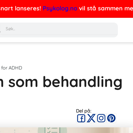
nart lanseres!
Psykolog.no
vil stå sammen med 
Søk
 for ADHD
n som behandling
Del på: