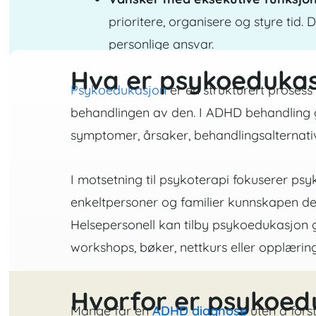
prioritere, organisere og styre tid.
personlige ansvar.
Hva er psykoeduka
Psykoedukasjon
er en strukturert prosess
behandlingen av den. I ADHD behandling 
symptomer, årsaker, behandlingsalternativ
I motsetning til psykoterapi fokuserer psy
enkeltpersoner og familier kunnskapen de
Helsepersonell kan tilby psykoedukasjon 
workshops, bøker, nettkurs eller opplæring
Hvorfor er psykoed
Mange får en
ADHD diagnose
uten å forst