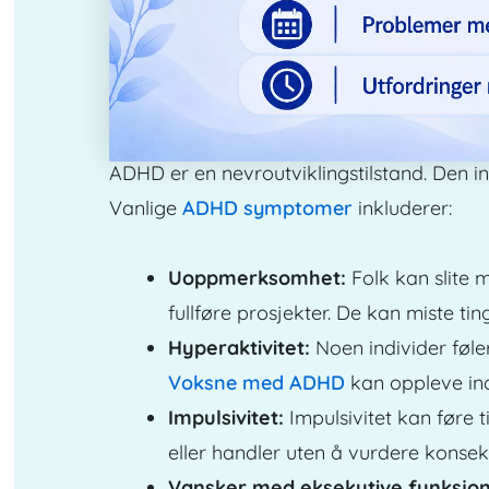
ADHD er en nevroutviklingstilstand. Den inv
Vanlige
ADHD symptomer
inkluderer:
Uoppmerksomhet:
Folk kan slite 
fullføre prosjekter. De kan miste ting
Hyperaktivitet:
Noen individer føler
Voksne med ADHD
kan oppleve indr
Impulsivitet:
Impulsivitet kan føre 
eller handler uten å vurdere konsek
Vansker med eksekutive funksjo