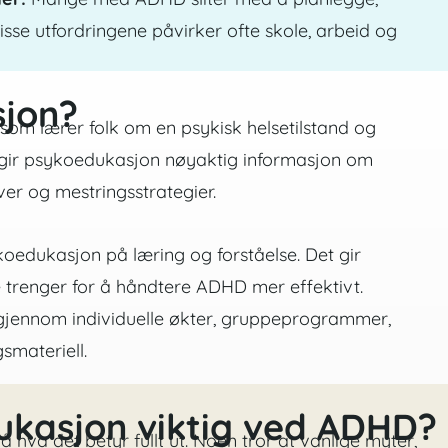
 Disse utfordringene påvirker ofte skole, arbeid og
sjon?
 som lærer folk om en psykisk helsetilstand og
gir psykoedukasjon nøyaktig informasjon om
er og mestringsstrategier.
koedukasjon på læring og forståelse. Det gir
 trenger for å håndtere ADHD mer effektivt.
gjennom individuelle økter, gruppeprogrammer,
smateriell.
ukasjon viktig ved ADHD?
å hva det betyr fullt ut. Noen tror at vanlige myter,