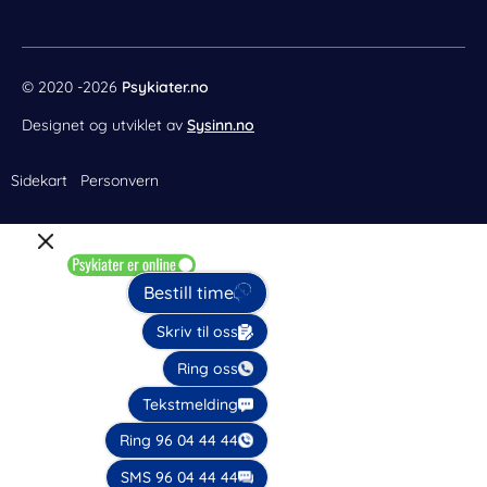
t
m
© 2020 -2026
Psykiater.no
Designet og utviklet av
Sysinn.no
Sidekart
Personvern
Bestill time
Skriv til oss
Ring oss
Tekstmelding
Ring 96 04 44 44
SMS 96 04 44 44