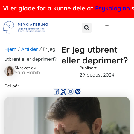
Hopp
Vi er glade for å kunne dele at
Psykolog.no
s
rett
til
innholdet
Er jeg utbrent
Hjem
/
Artikler
/
Er jeg
eller deprimert?
utbrent eller deprimert?
Skrevet av
Publisert
Sara Habib
29. august 2024
Del på: