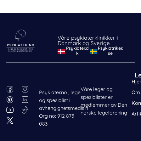
Våre psykiaterklinikker i
Danmark og Sverige
Psykiater.d
Psykiatriker.
k
se
L
Hje
F
P
I
L
Våre leger og
Psykiater.no , lege
Om 
a
i
n
i
spesialister er
og spesialist i
c
n
s
n
Kon
medlemmer av Den
avhengighetsmedisin
e
t
t
k
norske legeforening
Arti
Org no: 912 875
b
e
a
e
083
o
r
g
d
o
e
r
i
k
s
a
n