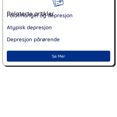
Relaterte artikler
Folatmangel og depresjon
Atypisk depresjon
Depresjon pårørende
Se Mer