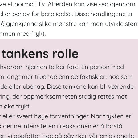
leve et normalt liv. Atferden kan vise seg gjennom
ller behov for beroligelse. Disse handlingene er
 å gjenkjenne slike mønstre kan man utvikle stør
ammen med frykt.
tankens rolle
 hvordan hjernen tolker fare. En person med
m langt mer truende enn de faktisk er, noe som
ade eller ubehag. Disse tankene kan bli værende
ing, der oppmerksomheten stadig rettes mot
n øke frykt.
 eller svært høye forventninger. Når frykten er
 denne intensiteten i reaksjonen er å forstå
n vi oppfatter noe på påvirker vår emosjonelle