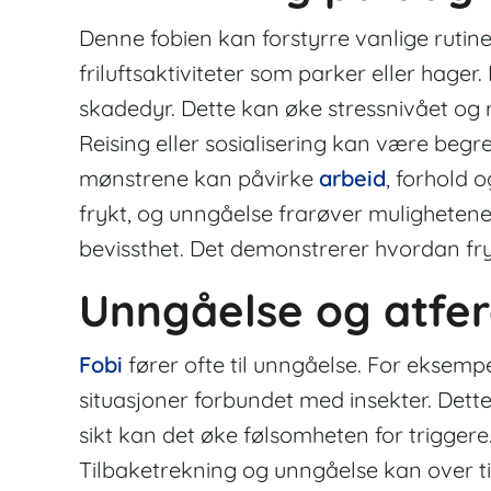
Denne fobien kan forstyrre vanlige rutine
friluftsaktiviteter som parker eller hager
skadedyr. Dette kan øke stressnivået og 
Reising eller sosialisering kan være begre
mønstrene kan påvirke
arbeid
, forhold 
frykt, og unngåelse frarøver mulighetene f
bevissthet. Det demonstrerer hvordan fry
Unngåelse og atfe
Fobi
fører ofte til unngåelse. For eksemp
situasjoner forbundet med insekter. Dett
sikt kan det øke følsomheten for triggere
Tilbaketrekning og unngåelse kan over tid