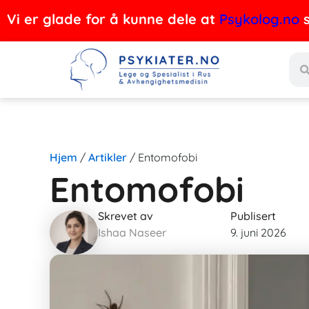
Hopp
Vi er glade for å kunne dele at
Psykolog.no
s
rett
Søk
til
innholdet
Hjem
/
Artikler
/
Entomofobi
Entomofobi
Skrevet av
Publisert
Ishaa Naseer
9. juni 2026