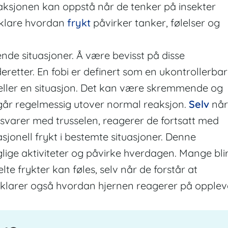
eaksjonen kan oppstå når de tenker på insekter
forklare hvordan
frykt
påvirker tanker, følelser og
ende situasjoner. Å være bevisst på disse
eretter. En fobi er definert som en ukontrollerbar
t eller en situasjon. Det kan være skremmende og
 går regelmessig utover normal reaksjon.
Selv
når
msvarer med trusselen, reagerer de fortsatt med
asjonell frykt i bestemte situasjoner. Denne
ige aktiviteter og påvirke hverdagen. Mange bli
te frykter kan føles, selv når de forstår at
forklarer også hvordan hjernen reagerer på opple
.