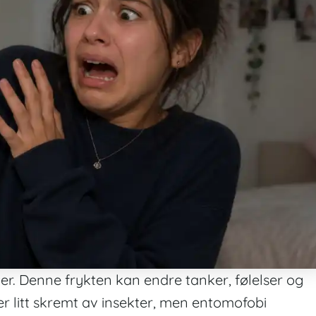
er. Denne frykten kan endre tanker, følelser og
er litt skremt av insekter, men entomofobi