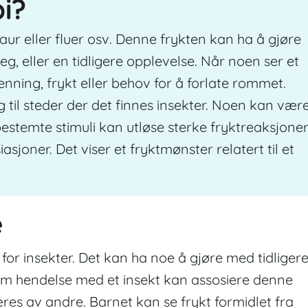
i?
ur eller fluer osv. Denne frykten kan ha å gjøre
g, eller en tidligere opplevelse. Når noen ser et
enning, frykt eller behov for å forlate rommet.
 til steder der det finnes insekter. Noen kan vær
bestemte stimuli kan utløse sterke fryktreaksjone
sjoner. Det viser et fryktmønster relatert til et
e
 for insekter. Det kan ha noe å gjøre med tidliger
om hendelse med et insekt kan assosiere denne
res av andre. Barnet kan se frykt formidlet fra