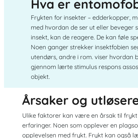
Hva er entomofob
Frykten for insekter – edderkopper, ma
med hvordan de ser ut eller beveger se
insekt, kan de reagere. De kan føle sp
Noen ganger strekker insektfobien seg
utendørs, andre i rom. viser hvordan 
gjennom lærte stimulus respons assosia
objekt.
Årsaker og utløser
Ulike faktorer kan være en årsak til frykt
erfaringer. Noen som opplever en plags
opplevelsen med frykt. Frykt kan også læ