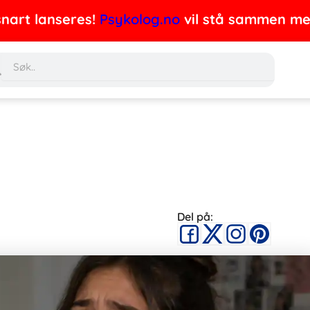
nart lanseres!
Psykolog.no
vil stå sammen med 
Søk
Del på: