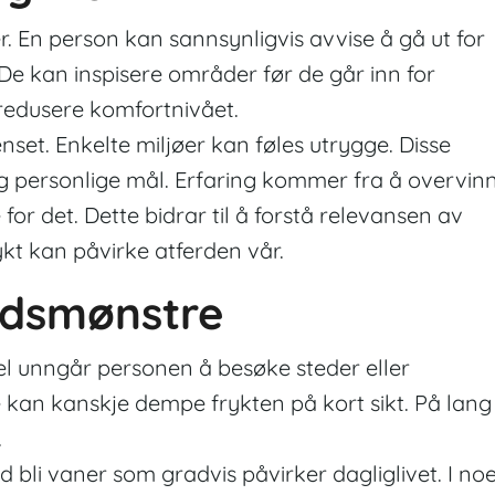
r. En person kan sannsynligvis avvise å gå ut for
. De kan inspisere områder før de går inn for
redusere komfortnivået.
nset. Enkelte miljøer kan føles utrygge. Disse
og personlige mål. Erfaring kommer fra å overvin
or det. Dette bidrar til å forstå relevansen av
kt kan påvirke atferden vår.
rdsmønstre
el unngår personen å besøke steder eller
e kan kanskje dempe frykten på kort sikt. På lang
.
 bli vaner som gradvis påvirker dagliglivet. I no