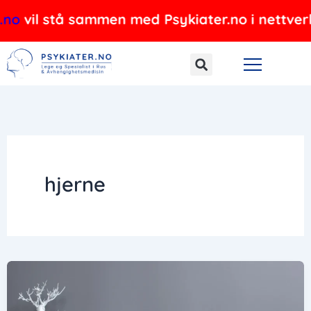
Hopp
il stå sammen med Psykiater.no i nettverket, o
rett
til
innholdet
hjerne