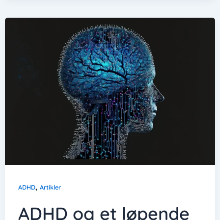
,
ADHD
Artikler
ADHD og et løpende