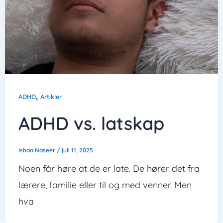
,
ADHD
Artikler
ADHD vs. latskap
Ishaa Naseer
/
juli 11, 2025
Noen får høre at de er late. De hører det fra
lærere, familie eller til og med venner. Men
hva