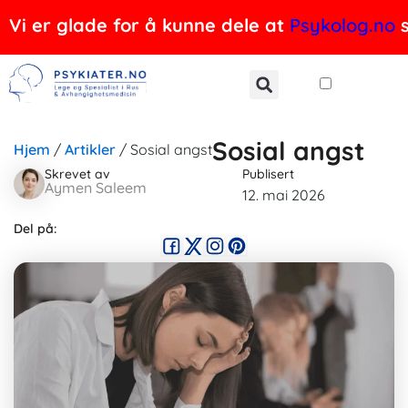
Hopp
Vi er glade for å kunne dele at
Psykolog.no
s
rett
til
innholdet
Sosial angst
Hjem
/
Artikler
/
Sosial angst
Skrevet av
Publisert
Aymen Saleem
12. mai 2026
Del på: