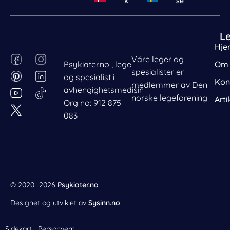
k
se
L
Hje
F
P
I
L
Våre leger og
Psykiater.no , lege
Om 
a
i
n
i
spesialister er
og spesialist i
c
n
s
n
Kon
medlemmer av Den
avhengighetsmedisin
e
t
t
k
norske legeforening
Arti
Org no: 912 875
b
e
a
e
083
o
r
g
d
o
e
r
i
k
s
a
n
t
m
© 2020 -2026
Psykiater.no
Designet og utviklet av
Sysinn.no
Sidekart
Personvern