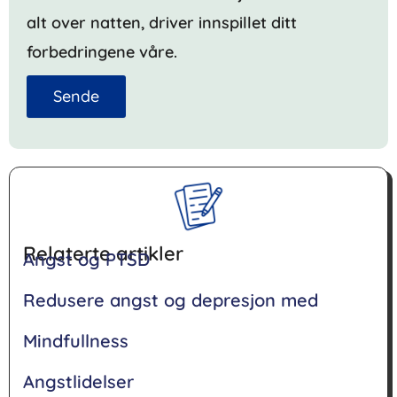
alt over natten, driver innspillet ditt
forbedringene våre.
Sende
Relaterte artikler
Angst og PTSD
Redusere angst og depresjon med
Mindfullness
Angstlidelser