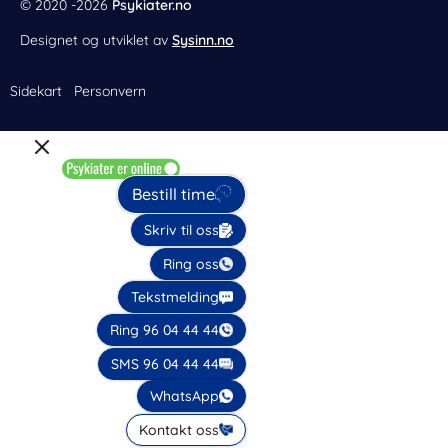
© 2020 -2026
Psykiater.no
Designet og utviklet av
Sysinn.no
Sidekart
Personvern
Bestill time
Skriv til oss
Ring oss
Tekstmelding
Ring 96 04 44 44
SMS 96 04 44 44
WhatsApp
Kontakt oss