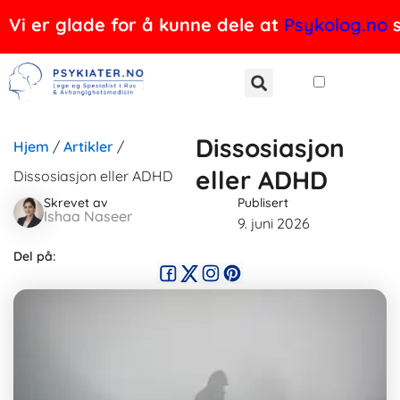
Hopp
Vi er glade for å kunne dele at
Psykolog.no
s
rett
til
innholdet
Dissosiasjon
Hjem
/
Artikler
/
eller ADHD
Dissosiasjon eller ADHD
Skrevet av
Publisert
Ishaa Naseer
9. juni 2026
Del på: