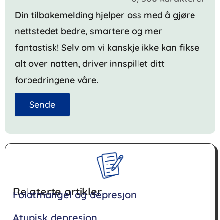
Din tilbakemelding hjelper oss med å gjøre
nettstedet bedre, smartere og mer
fantastisk! Selv om vi kanskje ikke kan fikse
alt over natten, driver innspillet ditt
forbedringene våre.
Sende
Relaterte artikler
Folatmangel og depresjon
Atypisk depresjon