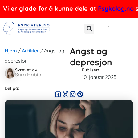
Hopp
Vi er glade for å kunne dele at
Psykolog.no
s
rett
til
innholdet
Angst og
Hjem
/
Artikler
/
Angst og
depresjon
depresjon
Skrevet av
Publisert
Sara Habib
10. januar 2025
Del på: