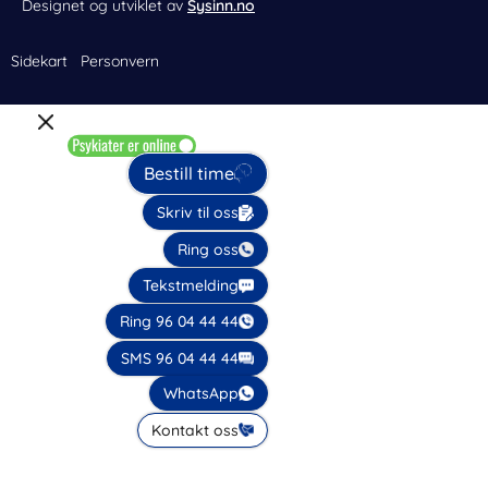
Designet og utviklet av
Sysinn.no
Sidekart
Personvern
Bestill time
Skriv til oss
Ring oss
Tekstmelding
Ring 96 04 44 44
SMS 96 04 44 44
WhatsApp
Kontakt oss