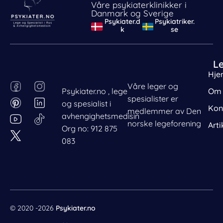
Våre psykiaterklinikker i
Danmark og Sverige
Psykiater.d
Psykiatriker.
k
se
L
Hje
F
P
I
L
Våre leger og
Psykiater.no , lege
Om 
a
i
n
i
spesialister er
og spesialist i
c
n
s
n
Kon
medlemmer av Den
avhengighetsmedisin
e
t
t
k
norske legeforening
Arti
Org no: 912 875
b
e
a
e
083
o
r
g
d
o
e
r
i
k
s
a
n
t
m
© 2020 -2026
Psykiater.no