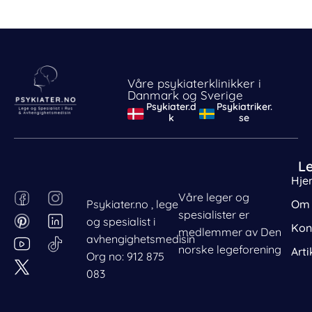
Våre psykiaterklinikker i
Danmark og Sverige
Psykiater.d
Psykiatriker.
k
se
L
Hje
F
P
I
L
Våre leger og
Psykiater.no , lege
Om 
a
i
n
i
spesialister er
og spesialist i
c
n
s
n
Kon
medlemmer av Den
avhengighetsmedisin
e
t
t
k
norske legeforening
Arti
Org no: 912 875
b
e
a
e
083
o
r
g
d
o
e
r
i
k
s
a
n