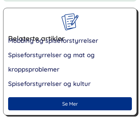
Relaterte artikler
Mobbing og spiseforstyrrelser
Spiseforstyrrelser og mat og
kroppsproblemer
Spiseforstyrrelser og kultur
Se Mer