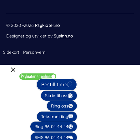
t
m
© 2020 -2026
Psykiater.no
Designet og utviklet av
Sysinn.no
Sidekart
Personvern
Bestill time
Skriv til oss
Ring oss
Tekstmelding
Ring 96 04 44 44
SMS 96 04 44 44