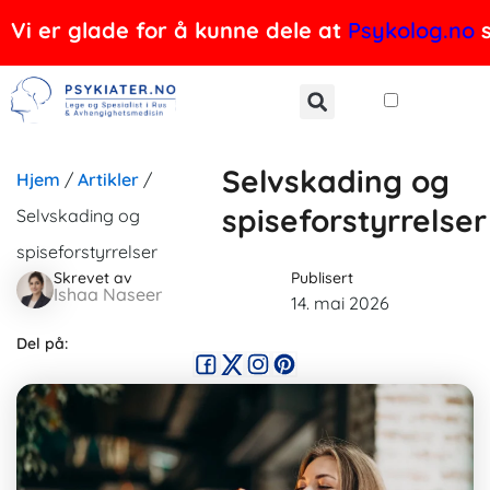
Hopp
Vi er glade for å kunne dele at
Psykolog.no
s
rett
til
innholdet
Selvskading og
Hjem
/
Artikler
/
spiseforstyrrelser
Selvskading og
spiseforstyrrelser
Skrevet av
Publisert
Ishaa Naseer
14. mai 2026
Del på: