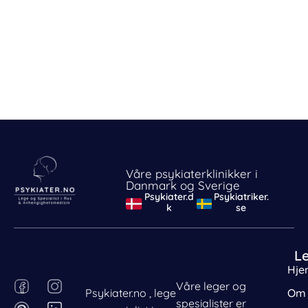
Våre psykiaterklinikker i
Danmark og Sverige
Psykiater.d
Psykiatriker.
k
se
L
Hje
F
P
I
L
Våre leger og
Psykiater.no , lege
Om 
a
i
n
i
spesialister er