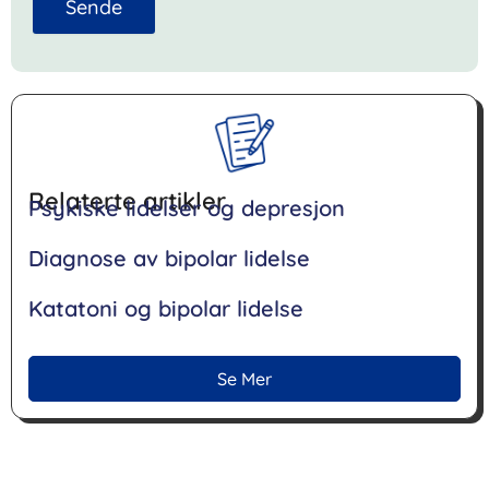
Sende
Relaterte artikler
Psykiske lidelser og depresjon
Diagnose av bipolar lidelse
Katatoni og bipolar lidelse
Se Mer