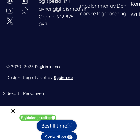
og spesialist i
c
n
s
n
Kon
medlemmer av Den
avhengighetsmedisin
e
t
t
k
norske legeforening
Arti
Org no: 912 875
b
e
a
e
083
o
r
g
d
o
e
r
i
k
s
a
n
t
m
© 2020 -2026
Psykiater.no
Designet og utviklet av
Sysinn.no
Sidekart
Personvern
Bestill time
Skriv til oss