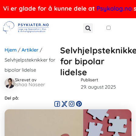
Hopp
Vi er glade for å kunne dele at
Psykolog.no
s
rett
til
innholdet
Selvhjelpsteknikk
Hjem
/
Artikler
/
for bipolar
Selvhjelpsteknikker for
bipolar lidelse
lidelse
Skrevet av
Publisert
Ishaa Naseer
29. august 2025
Del på: