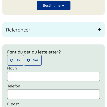
Bestill time ➜
Referancer
Fant du det du lette etter?
Ja
Nei
Navn
Telefon
E-post