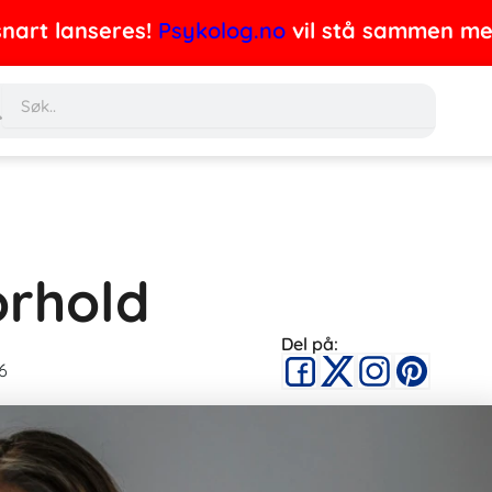
nart lanseres!
Psykolog.no
vil stå sammen med 
Søk
orhold
Del på:
6