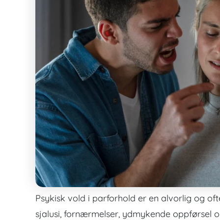
Psykisk vold i parforhold er en alvorlig og of
sjalusi, fornærmelser, ydmykende oppførsel og