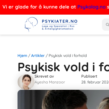
Hopp
Vi er glade for å kunne dele at
Psykolog.no
s
rett
Søk
til
innholdet
Hjem
/
Artikler
/
Psykisk vold i forhold
Psykisk vold i f
Skrevet av
Publisert
Ayesha Manzoor
28. februar 202