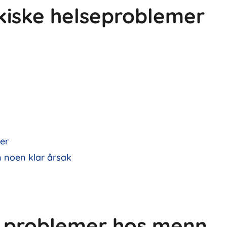
iske helseproblemer
er
 noen klar årsak
ke problemer hos menn