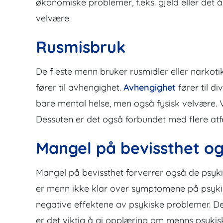
økonomiske problemer, f.eks. gjeld eller det å 
velvære.
Rusmisbruk
De fleste menn bruker rusmidler eller narkoti
fører til
avhengighet
.
Avhengighet
fører til di
bare mental helse, men også fysisk velvære. V
Dessuten er det også forbundet med flere at
Mangel på bevissthet o
Mangel på bevissthet forverrer også de psyk
er menn ikke klar over symptomene på psyki
negative effektene av psykiske problemer. Det
er det viktig å gi opplæring om menns psykisk