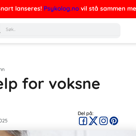
nart lanseres!
Psykolog.no
vil stå sammen med 
Søk
nn
elp for voksne
Del på:
2025