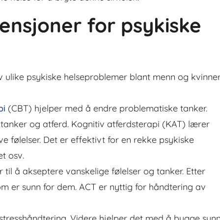
ensjoner for psykiske
v ulike psykiske helseproblemer blant menn og kvinner
pi
(CBT) hjelper med å endre problematiske tanker.
nker og atferd. Kognitiv atferdsterapi (KAT) lærer
e følelser. Det er effektivt for en rekke psykiske
t osv.
 til å akseptere vanskelige følelser og tanker. Etter
 som er sunn for dem. ACT er nyttig for håndtering av
tresshåndtering. Videre hjelper det med å bygge sun