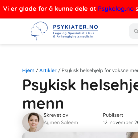
Hopp
Vi er glade for å kunne dele at
Psykolog.no
s
rett
Søk
til
innholdet
Hjem
/
Artikler
/
Psykisk helsehjelp for voksne me
Psykisk helsehj
menn
Skrevet av
Publisert
Aymen Saleem
12. november 