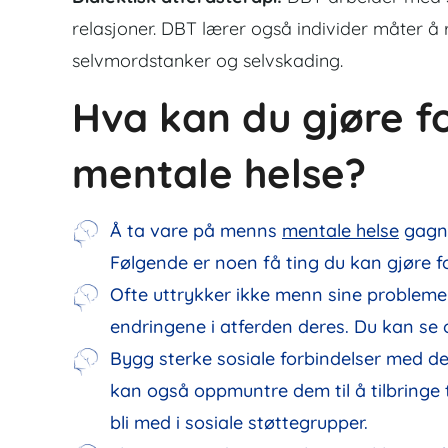
relasjoner. DBT lærer også individer måter å r
selvmordstanker og selvskading.
Hva kan du gjøre f
mentale helse?
Å ta vare på menns
mentale helse
gagne
Følgende er noen få ting du kan gjøre 
Ofte uttrykker ikke menn sine problemer o
endringene i atferden deres. Du kan se om
Bygg sterke sosiale forbindelser med de
kan også oppmuntre dem til å tilbringe
bli med i sosiale støttegrupper.