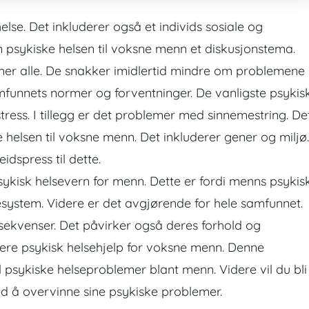
else. Det inkluderer også et individs sosiale og
n psykiske helsen til voksne menn et diskusjonstema.
mer alle. De snakker imidlertid mindre om problemene
mfunnets normer og forventninger. De vanligste psykis
stress
. I tillegg er det problemer med sinnemestring. De
helsen til voksne menn. Det inkluderer gener og miljø.
dspress til dette.
psykisk helsevern for menn. Dette er fordi menns psykis
liesystem. Videre er det avgjørende for hele samfunnet.
nsekvenser. Det påvirker også deres forhold og
utere psykisk helsehjelp for voksne menn. Denne
l psykiske helseproblemer blant menn. Videre vil du bli
 å overvinne sine psykiske problemer.