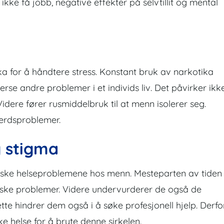
ikke få jobb, negative effekter på selvtillit og mental
ka for å håndtere stress. Konstant bruk av narkotika
verse andre problemer i et individs liv. Det påvirker ikk
idere fører rusmiddelbruk til at menn isolerer seg.
ferdsproblemer.
g stigma
iske helseproblemene hos menn. Mesteparten av tiden
ske problemer. Videre undervurderer de også de
te hindrer dem også i å søke profesjonell hjelp. Derfo
e helse for å bryte denne sirkelen.