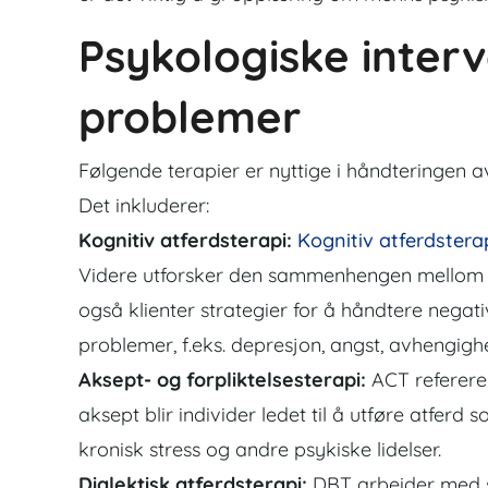
Psykologiske interv
problemer
Følgende terapier er nyttige i håndteringen a
Det inkluderer:
Kognitiv atferdsterapi:
Kognitiv atferdstera
Videre utforsker den sammenhengen mellom ta
også klienter strategier for å håndtere negativ
problemer, f.eks. depresjon, angst, avhengighe
Aksept- og forpliktelsesterapi:
ACT refererer
aksept blir individer ledet til å utføre atferd
kronisk stress og andre psykiske lidelser.
Dialektisk atferdsterapi:
DBT arbeider med s