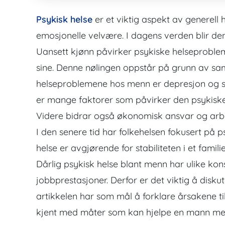
Psykisk helse
er et viktig aspekt av generell h
emosjonelle velvære. I dagens verden blir de
Uansett kjønn påvirker psykiske helseproble
sine. Denne nølingen oppstår på grunn av sa
helseproblemene hos menn er depresjon og
er mange faktorer som påvirker den psykiske 
Videre bidrar også økonomisk ansvar og arbei
I den senere tid har folkehelsen fokusert på 
helse er avgjørende for stabiliteten i et fami
Dårlig psykisk helse blant menn har ulike ko
jobbprestasjoner. Derfor er det viktig å disk
artikkelen har som mål å forklare årsakene ti
kjent med måter som kan hjelpe en mann med