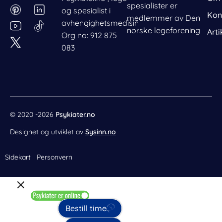
a
i
n
i
spesialister er
og spesialist i
c
n
s
n
Kon
medlemmer av Den
avhengighetsmedisin
e
t
t
k
norske legeforening
Arti
Org no: 912 875
b
e
a
e
083
o
r
g
d
o
e
r
i
k
s
a
n
t
m
© 2020 -2026
Psykiater.no
Designet og utviklet av
Sysinn.no
Sidekart
Personvern
Bestill time