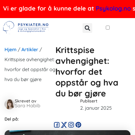
Hopp
Vi er glade for å kunne dele at
Psykolog.no
s
rett
til
innholdet
Krittspise
Hjem
/
Artikler
/
avhengighet:
Krittspise avhengighet:
hvorfor det oppstår og
hvorfor det
hva du bør gjøre
oppstår og hva
du bør gjøre
Skrevet av
Publisert
Sara Habib
2. januar 2025
Del på: