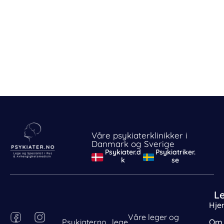
Våre psykiaterklinikker i
Danmark og Sverige
Psykiater.d
Psykiatriker.
k
se
L
Hje
F
P
I
L
Våre leger og
Psykiater.no , lege
Om 