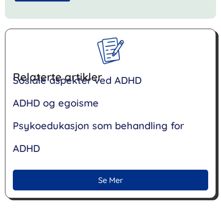
Relaterte artikler
Sosiale aspekter ved ADHD
ADHD og egoisme
Psykoedukasjon som behandling for
ADHD
Se Mer