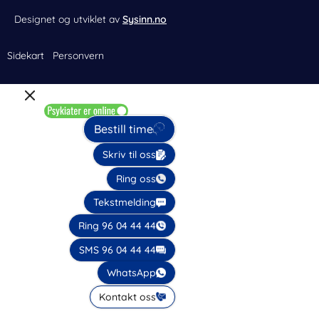
Designet og utviklet av
Sysinn.no
Sidekart
Personvern
Bestill time
Skriv til oss
Ring oss
Tekstmelding
Ring 96 04 44 44
SMS 96 04 44 44
WhatsApp
Kontakt oss