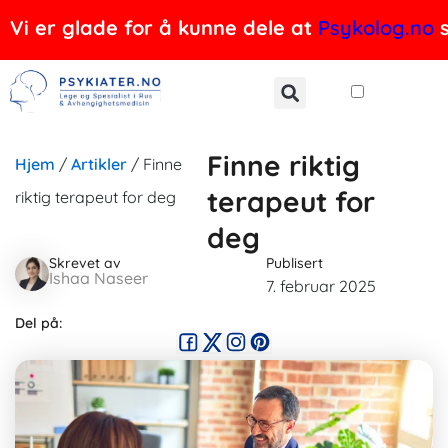
Hopp
Vi er glade for å kunne dele at
Psykolog.no
s
rett
til
innholdet
Finne riktig
Hjem
/
Artikler
/
Finne
terapeut for
riktig terapeut for deg
deg
Skrevet av
Publisert
Ishaa Naseer
7. februar 2025
Del på: