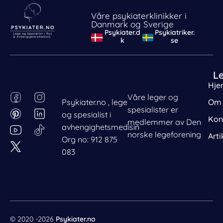
Våre psykiaterklinikker i
Danmark og Sverige
Psykiater.d
Psykiatriker.
k
se
L
Hje
F
P
I
L
Våre leger og
Psykiater.no , lege
Om 
a
i
n
i
spesialister er
og spesialist i
c
n
s
n
Kon
medlemmer av Den
avhengighetsmedisin
e
t
t
k
norske legeforening
Arti
Org no: 912 875
b
e
a
e
083
o
r
g
d
o
e
r
i
k
s
a
n
t
m
© 2020 -2026
Psykiater.no