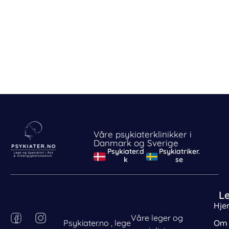
Våre psykiaterklinikker i
Danmark og Sverige
Psykiater.d
Psykiatriker.
k
se
L
Hje
F
P
I
L
Våre leger og
Psykiater.no , lege
Om 