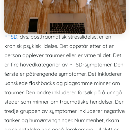
PTSD
, dvs. posttraumatisk stresslidelse, er en
kronisk psykisk lidelse. Det oppstår etter at en
person opplever traumer eller er vitne til det. Det
er fire hovedkategorier av PTSD-symptomer. Den
første er påtrengende symptomer. Det inkluderer
uønskede flashbacks og plagsomme minner om
traumer. Den andre inkluderer forsøk på å unngå
steder som minner om traumatiske hendelser. Den
tredje gruppen av symptomer inkluderer negative
tanker og humørsvingninger. Nummenhet, skam
og skyldfølelse kan også forekomme. Til slutt er