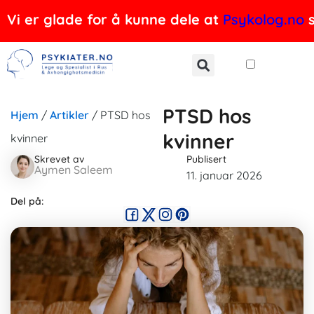
Hopp
Vi er glade for å kunne dele at
Psykolog.no
s
rett
til
innholdet
PTSD hos
Hjem
/
Artikler
/
PTSD hos
kvinner
kvinner
Skrevet av
Publisert
Aymen Saleem
11. januar 2026
Del på: