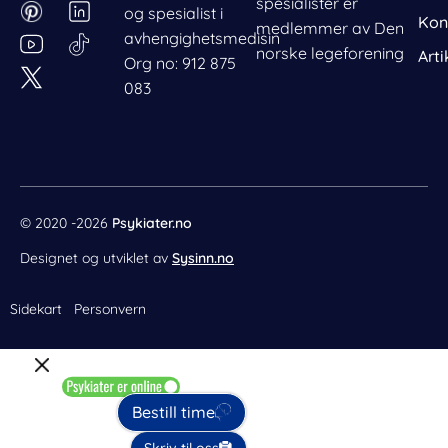
a
i
n
i
spesialister er
og spesialist i
c
n
s
n
Kon
medlemmer av Den
avhengighetsmedisin
e
t
t
k
norske legeforening
Arti
Org no: 912 875
b
e
a
e
083
o
r
g
d
o
e
r
i
k
s
a
n
t
m
© 2020 -2026
Psykiater.no
Designet og utviklet av
Sysinn.no
Sidekart
Personvern
Bestill time