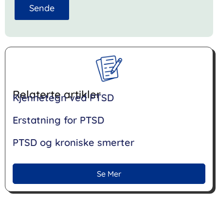
Sende
Relaterte artikler
Kjennetegn ved PTSD
Erstatning for PTSD
PTSD og kroniske smerter
Se Mer