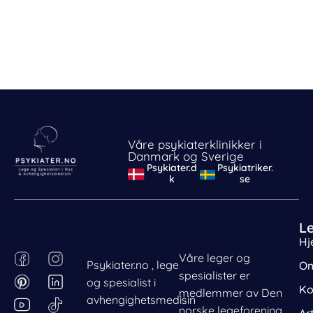
Våre psykiaterklinikker i
Danmark og Sverige
Psykiater.d
Psykiatriker.
k
se
L
Hj
F
P
I
L
Våre leger og
Psykiater.no , lege
Om
Behandle ditt samtykke
a
i
n
i
spesialister er
og spesialist i
For å gi best mulig opplevelse bruker vi
c
n
s
n
Ko
medlemmer av Den
informasjonskapsler for å lagre eller få tilgang til
avhengighetsmedisin
e
t
t
k
norske legeforening
Ar