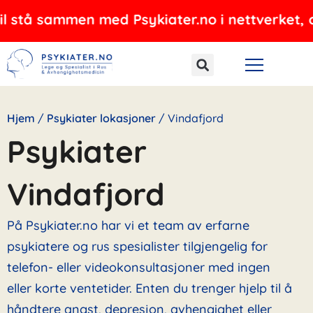
Hopp
mmen med Psykiater.no i nettverket, og tilbyr 
rett
til
innholdet
Hjem
/
Psykiater lokasjoner
/
Vindafjord
Psykiater
Vindafjord
På Psykiater.no har vi et team av erfarne
psykiatere og rus spesialister tilgjengelig for
telefon- eller videokonsultasjoner med ingen
eller korte ventetider. Enten du trenger hjelp til å
håndtere angst, depresjon, avhengighet eller