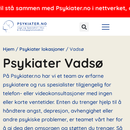
Hopp
ammen med Psykiater.no i nettverket, og tilbyr
rett
til
innholdet
Hjem
/
Psykiater lokasjoner
/
Vadsø
Psykiater Vadsø
På Psykiater.no har vi et team av erfarne
psykiatere og rus spesialister tilgjengelig for
telefon- eller videokonsultasjoner med ingen
eller korte ventetider. Enten du trenger hjelp til å
håndtere angst, depresjon, avhengighet eller
andre psykiske problemer, er teamet vårt her for
å gi deg den omsorgen og støtten du trenger. Så