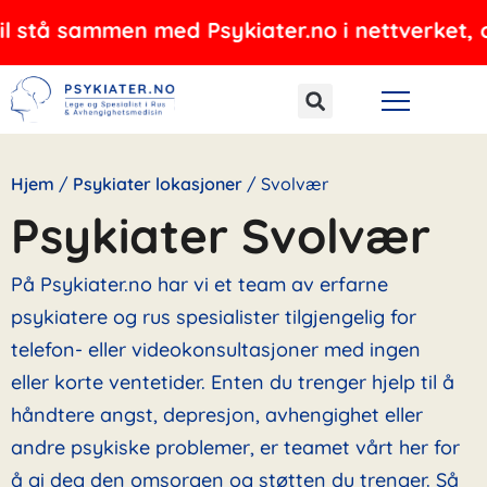
Hopp
mmen med Psykiater.no i nettverket, og tilbyr 
rett
til
innholdet
Hjem
/
Psykiater lokasjoner
/
Svolvær
Psykiater Svolvær
På Psykiater.no har vi et team av erfarne
psykiatere og rus spesialister tilgjengelig for
telefon- eller videokonsultasjoner med ingen
eller korte ventetider. Enten du trenger hjelp til å
håndtere angst, depresjon, avhengighet eller
andre psykiske problemer, er teamet vårt her for
å gi deg den omsorgen og støtten du trenger. Så