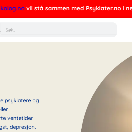
.no
vil stå sammen med Psykiater.no i nettverke
Søk
ne psykiatere og
ller
te ventetider.
gst, depresjon,