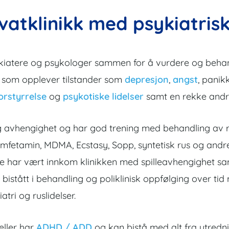
ivatklinikk med psykiatri
kiatere og psykologer sammen for å vurdere og behandl
der som opplever tilstander som
depresjon
,
angst
, panik
orstyrrelse
og
psykotiske lidelser
samt en rekke andre 
us og avhengighet og har god trening med behandling a
 amfetamin, MDMA, Ecstasy, Sopp, syntetisk rus og andre
re har vært innkom klinikken med spilleavhengighet s
 bistått i behandling og poliklinisk oppfølging over ti
tri og ruslidelser.
eller har
ADHD / ADD
og kan bistå med alt fra utredn