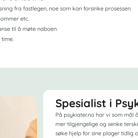
sning fra fastlegen, noe som kan forsinke prosessen.
dommer etc.
nse til å møte naboen.
 time.
Spesialist i Psy
På psykiater.no har vi som mål å
mer tilgjengelige og senke tersk
søke hjelp for sine plager tidlig o