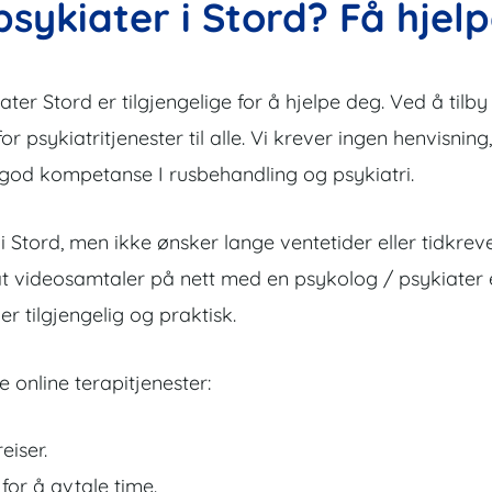
sykiater i Stord? Få hjel
r Stord er tilgjengelige for å hjelpe deg. Ved å tilby v
for psykiatritjenester til alle. Vi krever ingen henvisnin
 god kompetanse I rusbehandling og psykiatri.
 i Stord, men ikke ønsker lange ventetider eller tidkrev
at videosamtaler på nett med en psykolog / psykiater er
r tilgjengelig og praktisk.
 online terapitjenester:
eiser.
 for å avtale time.