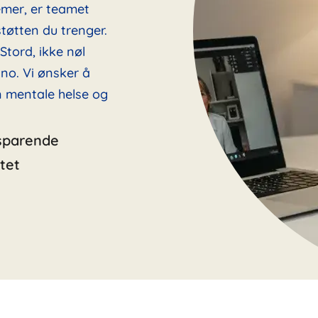
emer, er teamet
tøtten du trenger.
Stord, ikke nøl
no. Vi ønsker å
in mentale helse og
sparende
tet