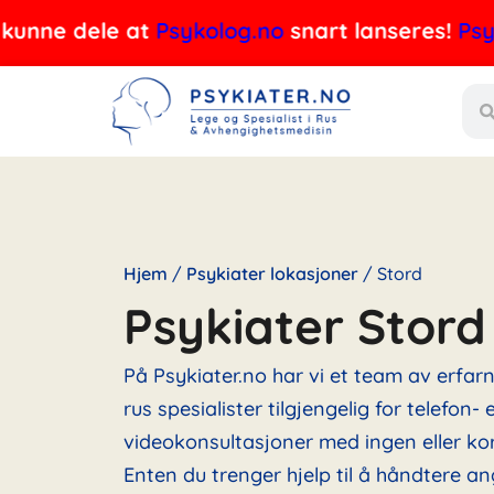
Hopp
e dele at
Psykolog.no
snart lanseres!
Psykolog
rett
Søk
til
innholdet
Hjem
/
Psykiater lokasjoner
/
Stord
Psykiater Stord
På Psykiater.no har vi et team av erfar
rus spesialister tilgjengelig for telefon- e
videokonsultasjoner med ingen eller kor
Enten du trenger hjelp til å håndtere an