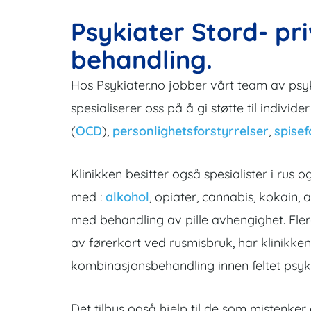
Psykiater Stord- pr
behandling.
Hos Psykiater.no jobber vårt team av psy
spesialiserer oss på å gi støtte til indivi
(
OCD
),
personlighetsforstyrrelser
,
spisef
Klinikken besitter også spesialister i r
med :
alkohol
, opiater, cannabis, kokain,
med behandling av pille avhengighet. Fle
av førerkort ved rusmisbruk, har klinikken
kombinasjonsbehandling innen feltet psykia
Det tilbys også hjelp til de som mistenker 