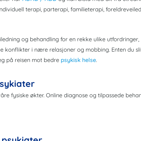
ndividuell terapi, parterapi, familieterapi, foreldreveile
eiledning og behandling for en rekke ulike utfordringer, 
ge konflikter i nære relasjoner og mobbing. Enten du s
 deg på reisen mot bedre
psykisk helse
.
sykiater
våre fysiske økter. Online diagnose og tilpassede behan
 psykiater