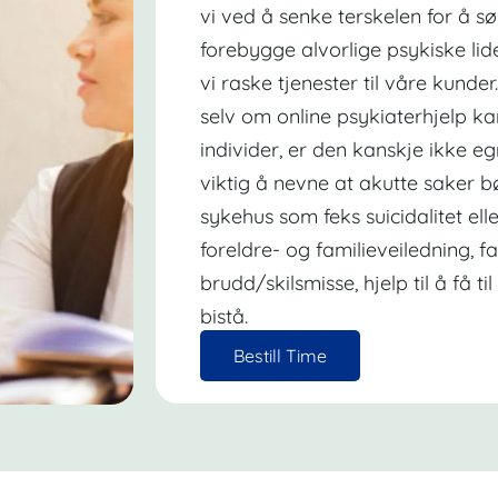
vi ved å senke terskelen for å sø
forebygge alvorlige psykiske lide
vi raske tjenester til våre kunde
selv om online psykiaterhjelp k
individer, er den kanskje ikke eg
viktig å nevne at akutte saker b
sykehus som feks suicidalitet el
foreldre- og familieveiledning, f
brudd/skilsmisse, hjelp til å få t
bistå.
Bestill Time