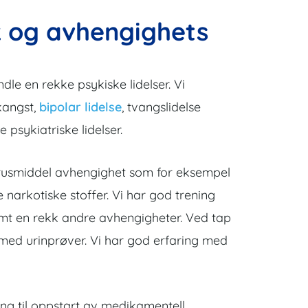
sk og avhengighets
e en rekke psykiske lidelser. Vi
kangst,
bipolar lidelse
, tvangslidelse
psykiatriske lidelser.
v rusmiddel avhengighet som for eksempel
 narkotiske stoffer. Vi har god trening
amt en rekk andre avhengigheter. Ved tap
d med urinprøver. Vi har god erfaring med
ing til oppstart av medikamentell