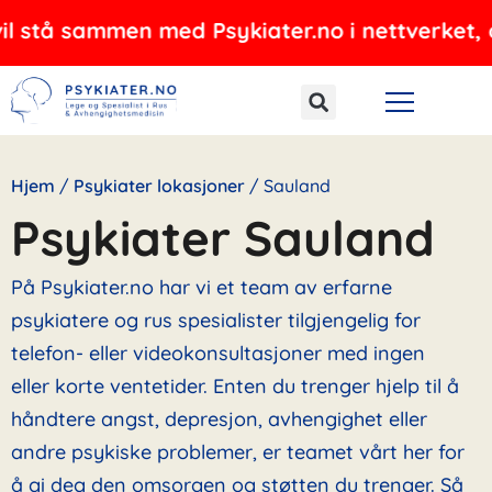
Hopp
ammen med Psykiater.no i nettverket, og tilbyr
rett
til
innholdet
Hjem
/
Psykiater lokasjoner
/
Sauland
Psykiater Sauland
På Psykiater.no har vi et team av erfarne
psykiatere og rus spesialister tilgjengelig for
telefon- eller videokonsultasjoner med ingen
eller korte ventetider. Enten du trenger hjelp til å
håndtere angst, depresjon, avhengighet eller
andre psykiske problemer, er teamet vårt her for
å gi deg den omsorgen og støtten du trenger. Så