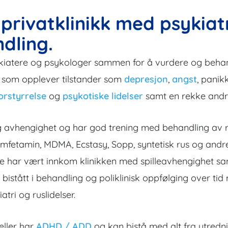
privatklinikk med psykiat
dling.
kiatere og psykologer sammen for å vurdere og behandl
der som opplever tilstander som
depresjon
,
angst
, panik
orstyrrelse
og
psykotiske lidelser
samt en rekke andre 
us og avhengighet og har god trening med behandling a
 amfetamin, MDMA, Ecstasy, Sopp, syntetisk rus og andre
re har vært innkom klinikken med spilleavhengighet s
 bistått i behandling og poliklinisk oppfølging over ti
tri og ruslidelser.
eller har
ADHD / ADD
og kan bistå med alt fra utredn