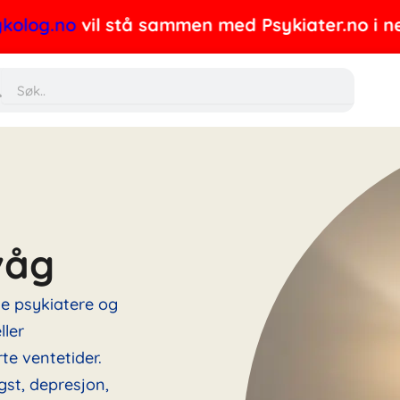
.no
vil stå sammen med Psykiater.no i nettverke
Søk
våg
ne psykiatere og
ller
te ventetider.
gst, depresjon,