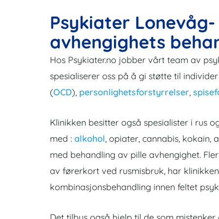
Psykiater Lonevåg- 
avhengighets behan
Hos Psykiater.no jobber vårt team av psy
spesialiserer oss på å gi støtte til indivi
(
OCD
),
personlighetsforstyrrelser
,
spisef
Klinikken besitter også spesialister i r
med :
alkohol
, opiater, cannabis, kokain,
med behandling av pille avhengighet. Fle
av førerkort ved rusmisbruk, har klinikken
kombinasjonsbehandling innen feltet psykia
Det tilbys også hjelp til de som mistenker 