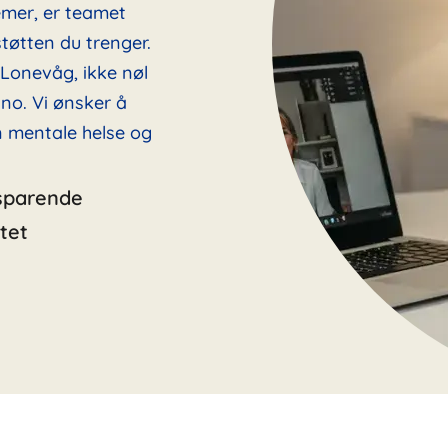
emer, er teamet
tøtten du trenger.
i Lonevåg, ikke nøl
no. Vi ønsker å
in mentale helse og
sparende
tet