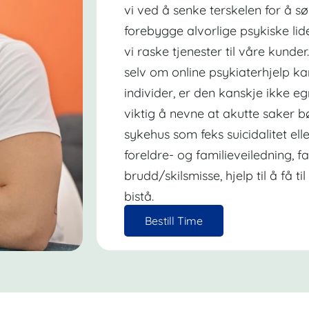
vi ved å senke terskelen for å sø
forebygge alvorlige psykiske lide
vi raske tjenester til våre kunde
selv om online psykiaterhjelp k
individer, er den kanskje ikke eg
viktig å nevne at akutte saker b
sykehus som feks suicidalitet el
foreldre- og familieveiledning, f
brudd/skilsmisse, hjelp til å få t
bistå.
Bestill Time