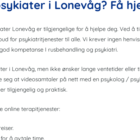
sykiater i Lonevåg? Få hj
er Lonevåg er tilgjengelige for å hjelpe deg. Ved å tilb
lbud for psykiatritjenester til alle. Vi krever ingen henvi
 god kompetanse I rusbehandling og psykiatri.
ter i Lonevåg, men ikke ønsker lange ventetider eller t
ke seg at videosamtaler på nett med en psykolog / psyki
r tilgjengelig og praktisk.
 online terapitjenester:
eiser.
 for å avtale time.