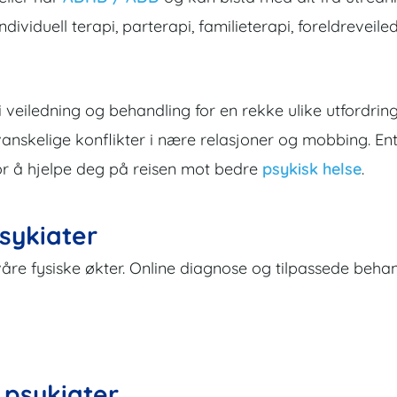
ndividuell terapi, parterapi, familieterapi, foreldreveile
i veiledning og behandling for en rekke ulike utfordring
 vanskelige konflikter i nære relasjoner og mobbing. En
for å hjelpe deg på reisen mot bedre
psykisk helse
.
sykiater
våre fysiske økter. Online diagnose og tilpassede behan
 psykiater