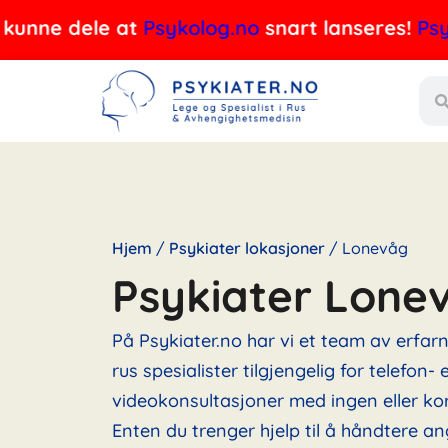
Hopp
e dele at
Psykolog.no
snart lanseres!
Psykolog
rett
Søk
til
innholdet
Hjem
/
Psykiater lokasjoner
/
Lonevåg
Psykiater Lone
På Psykiater.no har vi et team av erfar
rus spesialister tilgjengelig for telefon- e
videokonsultasjoner med ingen eller kor
Enten du trenger hjelp til å håndtere an