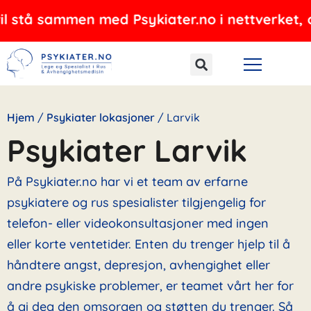
Hopp
ammen med Psykiater.no i nettverket, og tilbyr
rett
til
innholdet
Hjem
/
Psykiater lokasjoner
/
Larvik
Psykiater Larvik
På Psykiater.no har vi et team av erfarne
psykiatere og rus spesialister tilgjengelig for
telefon- eller videokonsultasjoner med ingen
eller korte ventetider. Enten du trenger hjelp til å
håndtere angst, depresjon, avhengighet eller
andre psykiske problemer, er teamet vårt her for
å gi deg den omsorgen og støtten du trenger. Så