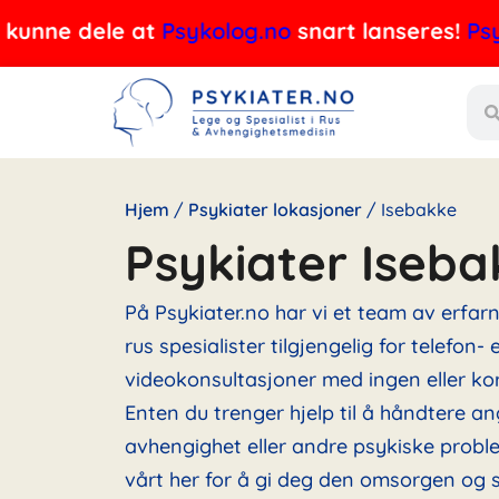
Hopp
e dele at
Psykolog.no
snart lanseres!
Psykolog
rett
Søk
til
innholdet
Hjem
/
Psykiater lokasjoner
/
Isebakke
Psykiater Iseba
På Psykiater.no har vi et team av erfar
rus spesialister tilgjengelig for telefon- e
videokonsultasjoner med ingen eller kor
Enten du trenger hjelp til å håndtere an
avhengighet eller andre psykiske probl
vårt her for å gi deg den omsorgen og s