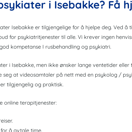
sykiater i Isebakke? Få h
r Isebakke er tilgjengelige for å hjelpe deg. Ved å til
lbud for psykiatritjenester til alle. Vi krever ingen henvi
 god kompetanse I rusbehandling og psykiatri.
ter i Isebakke, men ikke ønsker lange ventetider eller 
ke seg at videosamtaler på nett med en psykolog / psyki
r tilgjengelig og praktisk.
 online terapitjenester:
eiser.
 for å avtale time.