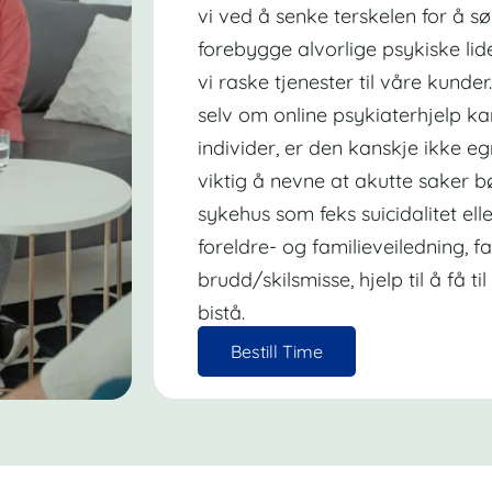
vi ved å senke terskelen for å sø
forebygge alvorlige psykiske lide
vi raske tjenester til våre kunde
selv om online psykiaterhjelp k
individer, er den kanskje ikke eg
viktig å nevne at akutte saker b
sykehus som feks suicidalitet el
foreldre- og familieveiledning, f
brudd/skilsmisse, hjelp til å få t
bistå.
Bestill Time