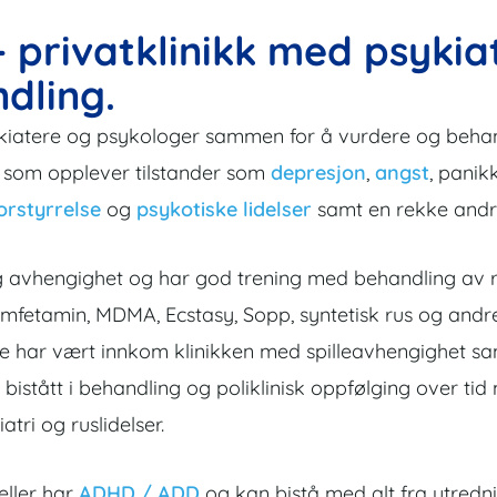
- privatklinikk med psykia
dling.
kiatere og psykologer sammen for å vurdere og behandl
der som opplever tilstander som
depresjon
,
angst
, panik
orstyrrelse
og
psykotiske lidelser
samt en rekke andre 
us og avhengighet og har god trening med behandling a
 amfetamin, MDMA, Ecstasy, Sopp, syntetisk rus og andre
re har vært innkom klinikken med spilleavhengighet s
 bistått i behandling og poliklinisk oppfølging over ti
tri og ruslidelser.
eller har
ADHD / ADD
og kan bistå med alt fra utredn