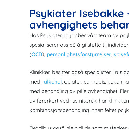
Psykiater Isebakke 
avhengighets behan
Hos Psykiater.no jobber vårt team av psy
spesialiserer oss på å gi støtte til indivi
(
OCD
),
personlighetsforstyrrelser
,
spisef
Klinikken besitter også spesialister i r
med :
alkohol
, opiater, cannabis, kokain,
med behandling av pille avhengighet. Fle
av førerkort ved rusmisbruk, har klinikken
kombinasjonsbehandling innen feltet psykia
Det tilbys også hjelp til de som mistenker 