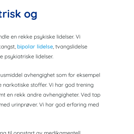
trisk og
e en rekke psykiske lidelser. Vi
kangst,
bipolar lidelse
, tvangslidelse
psykiatriske lidelser.
v rusmiddel avhengighet som for eksempel
 narkotiske stoffer. Vi har god trening
amt en rekk andre avhengigheter. Ved tap
d med urinprøver. Vi har god erfaring med
ing til oppstart av medikamentell