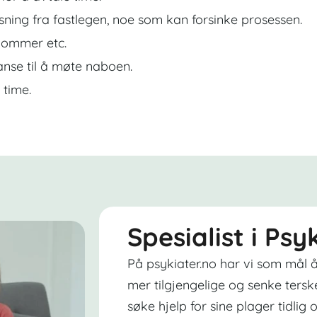
sning fra fastlegen, noe som kan forsinke prosessen.
dommer etc.
nse til å møte naboen.
 time.
Spesialist i Psy
På psykiater.no har vi som mål å
mer tilgjengelige og senke tersk
søke hjelp for sine plager tidlig o