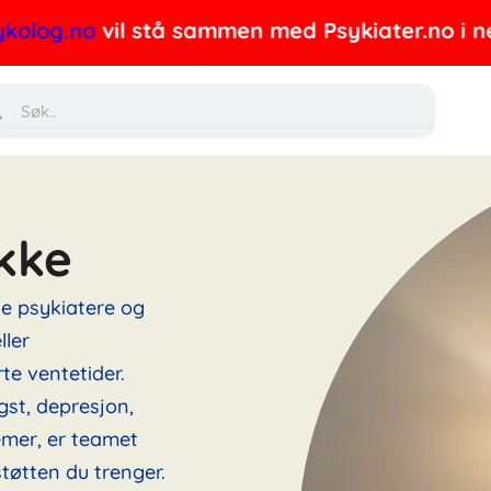
.no
vil stå sammen med Psykiater.no i nettverke
Søk
kke
ne psykiatere og
ller
te ventetider.
gst, depresjon,
emer, er teamet
tøtten du trenger.