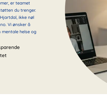
emer, er teamet
tøtten du trenger.
Hjartdal, ikke nøl
no. Vi ønsker å
in mentale helse og
sparende
tet