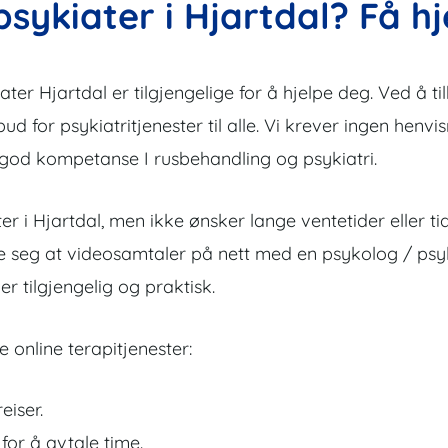
sykiater i Hjartdal? Få h
r Hjartdal er tilgjengelige for å hjelpe deg. Ved å tilb
lbud for psykiatritjenester til alle. Vi krever ingen henvi
 god kompetanse I rusbehandling og psykiatri.
ter i Hjartdal, men ikke ønsker lange ventetider eller t
ke seg at videosamtaler på nett med en psykolog / psyki
r tilgjengelig og praktisk.
 online terapitjenester:
eiser.
 for å avtale time.