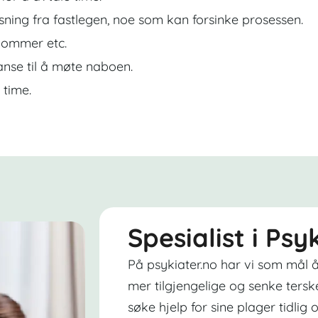
sning fra fastlegen, noe som kan forsinke prosessen.
dommer etc.
nse til å møte naboen.
 time.
Spesialist i Psy
På psykiater.no har vi som mål å
mer tilgjengelige og senke tersk
søke hjelp for sine plager tidlig o