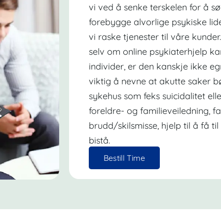
vi ved å senke terskelen for å sø
forebygge alvorlige psykiske lide
vi raske tjenester til våre kunde
selv om online psykiaterhjelp k
individer, er den kanskje ikke eg
viktig å nevne at akutte saker b
sykehus som feks suicidalitet el
foreldre- og familieveiledning, f
brudd/skilsmisse, hjelp til å få t
bistå.
Bestill Time