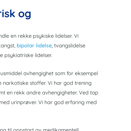
risk og
e en rekke psykiske lidelser. Vi
kangst,
bipolar lidelse
, tvangslidelse
psykiatriske lidelser.
v rusmiddel avhengighet som for eksempel
 narkotiske stoffer. Vi har god trening
amt en rekk andre avhengigheter. Ved tap
d med urinprøver. Vi har god erfaring med
ing til oppstart av medikamentell