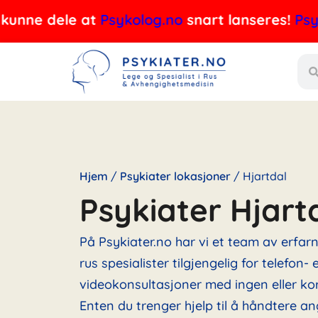
Hopp
e dele at
Psykolog.no
snart lanseres!
Psykolog
rett
Søk
til
innholdet
Hjem
/
Psykiater lokasjoner
/
Hjartdal
Psykiater Hjart
På Psykiater.no har vi et team av erfar
rus spesialister tilgjengelig for telefon- e
videokonsultasjoner med ingen eller kor
Enten du trenger hjelp til å håndtere an