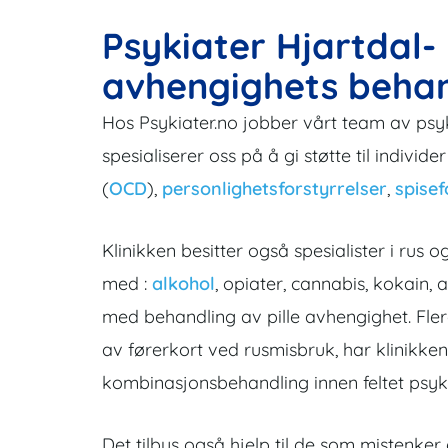
Psykiater Hjartdal-
avhengighets behan
Hos Psykiater.no jobber vårt team av psy
spesialiserer oss på å gi støtte til indivi
(
OCD
),
personlighetsforstyrrelser
,
spisef
Klinikken besitter også spesialister i r
med :
alkohol
, opiater, cannabis, kokain,
med behandling av pille avhengighet. Fle
av førerkort ved rusmisbruk, har klinikken
kombinasjonsbehandling innen feltet psykia
Det tilbys også hjelp til de som mistenker 