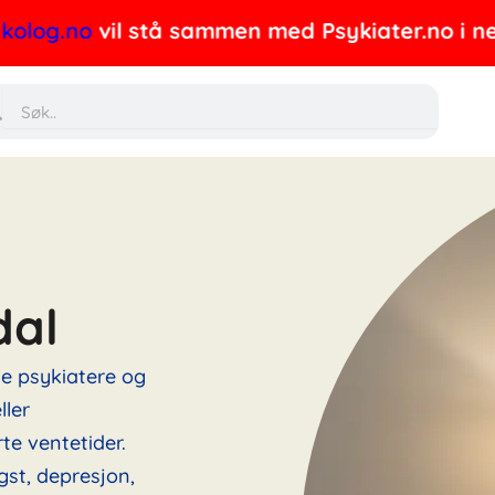
.no
vil stå sammen med Psykiater.no i nettverke
Søk
dal
ne psykiatere og
ller
te ventetider.
gst, depresjon,