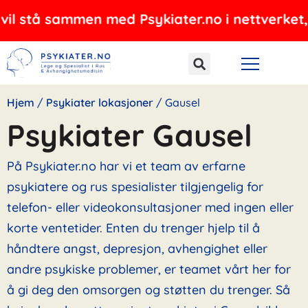
Hopp
sammen med Psykiater.no i nettverket, og tilby
rett
til
innholdet
Hjem
/
Psykiater lokasjoner
/
Gausel
Psykiater Gausel
På Psykiater.no har vi et team av erfarne
psykiatere og rus spesialister tilgjengelig for
telefon- eller videokonsultasjoner med ingen eller
korte ventetider. Enten du trenger hjelp til å
håndtere angst, depresjon, avhengighet eller
andre psykiske problemer, er teamet vårt her for
å gi deg den omsorgen og støtten du trenger. Så