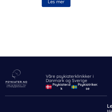
Les mer
Våre psykiaterklinikker i
Danmark og Sverige
Psykiater.d
Psykiatriker.
k
se
L
Hj