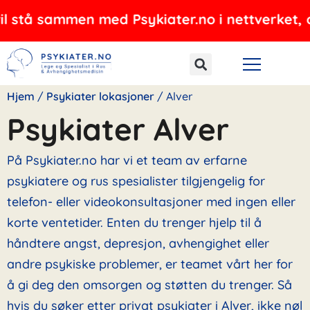
Hopp
ammen med Psykiater.no i nettverket, og tilbyr
rett
til
innholdet
Hjem
/
Psykiater lokasjoner
/
Alver
Psykiater Alver
På Psykiater.no har vi et team av erfarne
psykiatere og rus spesialister tilgjengelig for
telefon- eller videokonsultasjoner med ingen eller
korte ventetider. Enten du trenger hjelp til å
håndtere angst, depresjon, avhengighet eller
andre psykiske problemer, er teamet vårt her for
å gi deg den omsorgen og støtten du trenger. Så
hvis du søker etter privat psykiater i Alver, ikke nøl