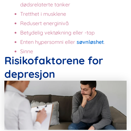
dødsrelaterte tanker
Tretthet i musklene
Redusert energinivå
Betydelig vektøkning eller -tap
Enten hypersomni eller
søvnløshet
.
Sinne
Risikofaktorene for
depresjon