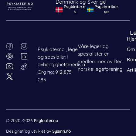
Danmark og Sverige
Psykiater.d
Psykiatriker.
k
se
L
Hje
F
P
I
L
Våre leger og
Psykiater.no , lege
Om 
a
i
n
i
spesialister er
og spesialist i
c
n
s
n
Kon
medlemmer av Den
avhengighetsmedisin
e
t
t
k
norske legeforening
Arti
Org no: 912 875
b
e
a
e
083
o
r
g
d
o
e
r
i
k
s
a
n
t
m
© 2020 -2026
Psykiater.no
Designet og utviklet av
Sysinn.no