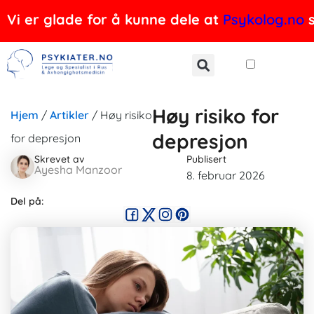
Hopp
Vi er glade for å kunne dele at
Psykolog.no
s
rett
til
innholdet
Høy risiko for
Hjem
/
Artikler
/
Høy risiko
depresjon
for depresjon
Skrevet av
Publisert
Ayesha Manzoor
8. februar 2026
Del på: