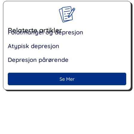
Relaterte artikler
Folatmangel og depresjon
Atypisk depresjon
Depresjon pårørende
Se Mer