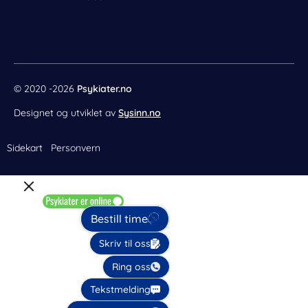
o
e
r
i
k
s
a
n
t
m
© 2020 -2026
Psykiater.no
Designet og utviklet av
Sysinn.no
Sidekart
Personvern
Bestill time
Skriv til oss
Ring oss
Tekstmelding