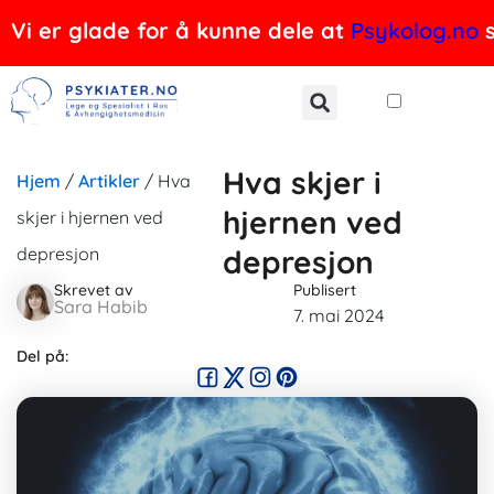
Hopp
Vi er glade for å kunne dele at
Psykolog.no
s
rett
til
innholdet
Hva skjer i
Hjem
/
Artikler
/
Hva
hjernen ved
skjer i hjernen ved
depresjon
depresjon
Skrevet av
Publisert
Sara Habib
7. mai 2024
Del på: