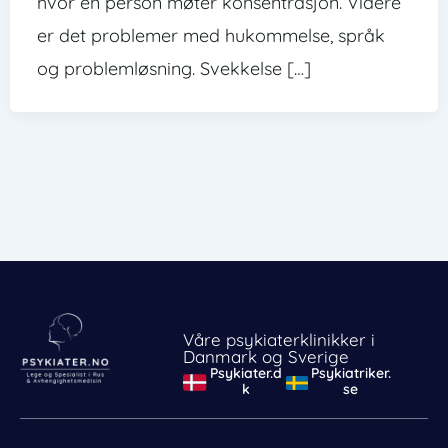
hvor en person møter konsentrasjon. Videre
er det problemer med hukommelse, språk
og problemløsning. Svekkelse […]
Våre psykiaterklinikker i
Danmark og Sverige
Psykiater.d
Psykiatriker.
k
se