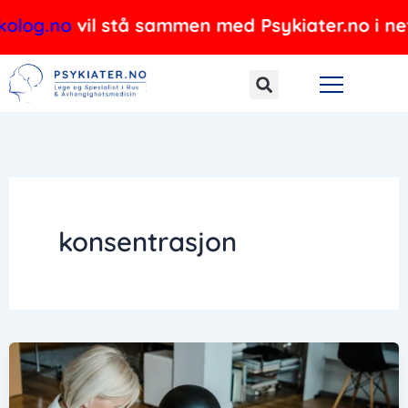
Hopp
olog.no
vil stå sammen med Psykiater.no i nettv
rett
til
innholdet
konsentrasjon