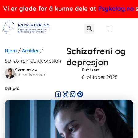
Hopp
Vi er glade for å kunne dele at
Psykolog.no
s
rett
til
innholdet
Schizofreni og
Hjem
/
Artikler
/
depresjon
Schizofreni og depresjon
Skrevet av
Publisert
Ishaa Naseer
8. oktober 2025
Del på: