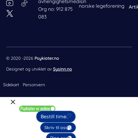
avhengighetsmedisin
e
t
t
k
norske legeforening
Arti
Org no: 912 875
b
e
a
e
083
o
r
g
d
o
e
r
i
k
s
a
n
t
m
© 2020 -2026
Psykiater.no
Designet og utviklet av
Sysinn.no
Sidekart
Personvern
Bestill time
Skriv til oss
Ring oss