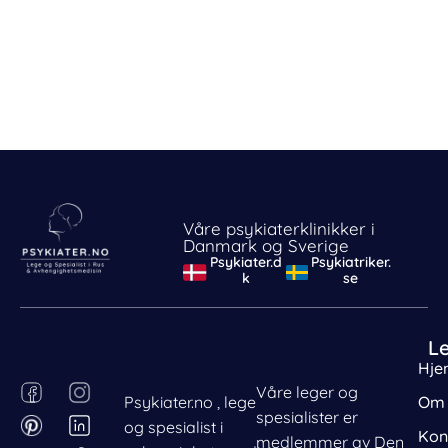
Våre psykiaterklinikker i
Danmark og Sverige
Psykiater.d
Psykiatriker.
k
se
L
Hje
F
P
I
L
Våre leger og
Psykiater.no , lege
Om 
a
i
n
i
spesialister er
og spesialist i
c
n
s
n
Kon
medlemmer av Den