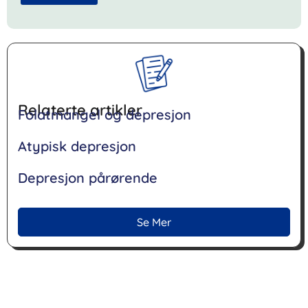
Relaterte artikler
Folatmangel og depresjon
Atypisk depresjon
Depresjon pårørende
Se Mer