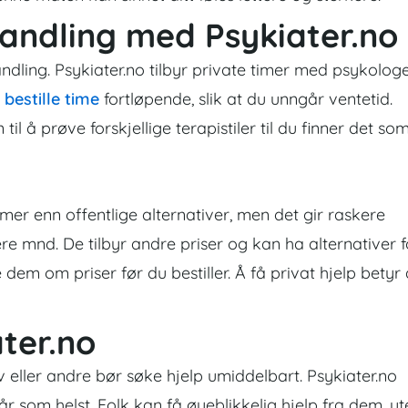
handling med Psykiater.no
ndling. Psykiater.no tilbyr private timer med psykolog
n
bestille time
fortløpende, slik at du unngår ventetid.
il å prøve forskjellige terapistiler til du finner det so
mer enn offentlige alternativer, men det gir raskere
ere mnd. De tilbyr andre priser og kan ha alternativer f
dem om priser før du bestiller. Å få privat hjelp betyr 
ter.no
 eller andre bør søke hjelp umiddelbart. Psykiater.no
r som helst. Folk kan få øyeblikkelig hjelp fra dem, ut