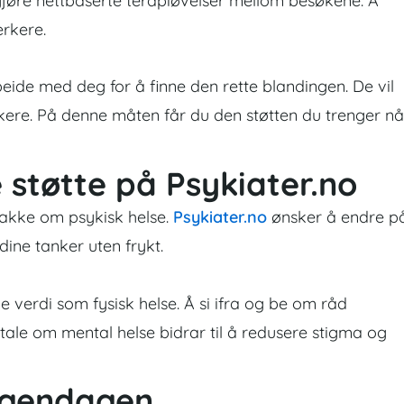
gjøre nettbaserte terapiøvelser mellom besøkene. Å
rkere.
eide med deg for å finne den rette blandingen. De vil
erkere. På denne måten får du den støtten du trenger nå
 støtte på Psykiater.no
nakke om psykisk helse.
Psykiater.no
ønsker å endre p
dine tanker uten frykt.
verdi som fysisk helse. Å si ifra og be om råd
mtale om mental helse bidrar til å redusere stigma og
rgendagen