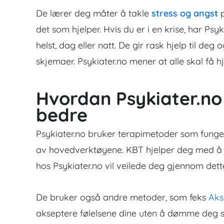
De lærer deg måter å takle
stress og angst
p
det som hjelper. Hvis du er i en krise, har P
helst, dag eller natt. De gir rask hjelp til deg
skjemaer. Psykiater.no mener at alle skal få h
Hvordan Psykiater.no
bedre
Psykiater.no bruker terapimetoder som fung
av hovedverktøyene.
KBT hjelper deg med å 
hos Psykiater.no vil veilede deg gjennom dette
De bruker også andre metoder, som feks
Aks
akseptere følelsene dine uten å dømme deg se