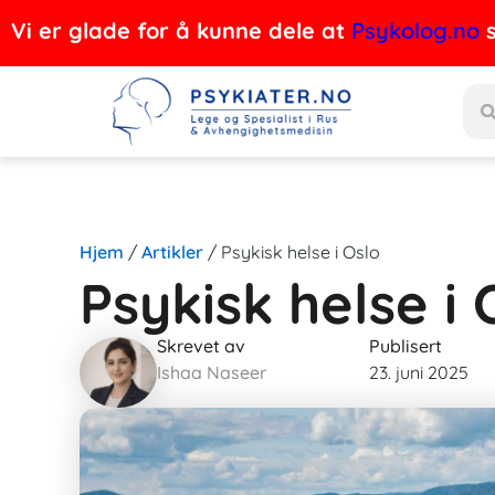
Hopp
Vi er glade for å kunne dele at
Psykolog.no
s
rett
Søk
til
innholdet
Hjem
/
Artikler
/
Psykisk helse i Oslo
Psykisk helse i 
Skrevet av
Publisert
Ishaa Naseer
23. juni 2025