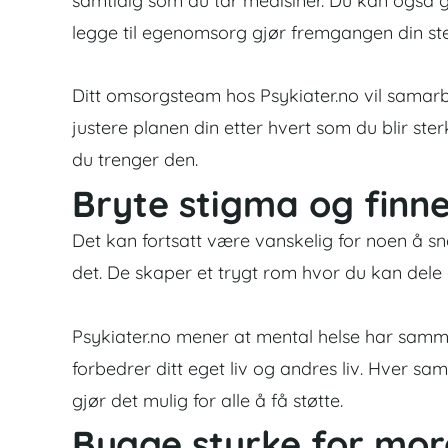
samtidig som du tar medisiner. Du kan også 
legge til egenomsorg gjør fremgangen din ste
Ditt omsorgsteam hos Psykiater.no vil samarb
justere planen din etter hvert som du blir st
du trenger den.
Bryte stigma og finne
Det kan fortsatt være vanskelig for noen å s
det. De skaper et trygt rom hvor du kan dele 
Psykiater.no mener at
mental helse
har samme 
forbedrer ditt eget liv og andres liv. Hver sa
gjør det mulig for alle å få støtte.
Bygge styrke for mo