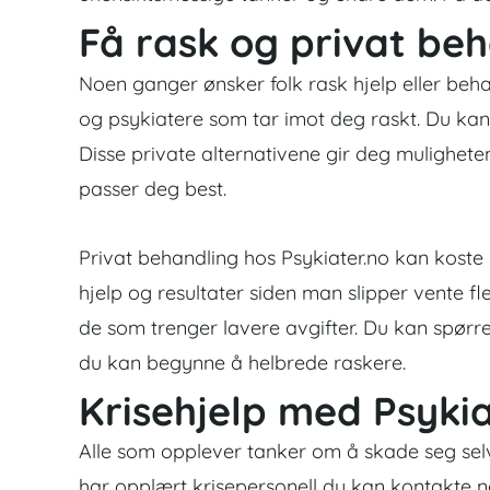
Få rask og privat be
Noen ganger ønsker folk rask hjelp eller beha
og psykiatere som tar imot deg raskt. Du ka
Disse private alternativene gir deg muligheten t
passer deg best.
Privat behandling hos Psykiater.no kan koste 
hjelp og resultater siden man slipper vente fl
de som trenger lavere avgifter. Du kan spørre 
du kan begynne å helbrede raskere.
Krisehjelp med Psykia
Alle som opplever tanker om å skade seg selv
har opplært krisepersonell du kan kontakte nå