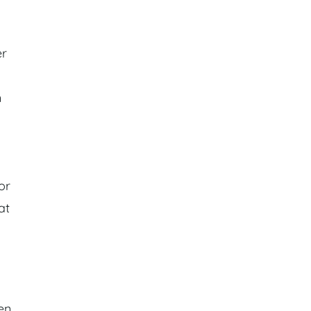
er
m
or
at
en