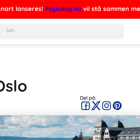
nart lanseres!
Psykolog.no
vil stå sammen med 
Søk
Oslo
Del på: