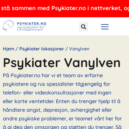
Hopp
men med Psykiater.no i nettverket, og tilbyr p
rett
til
innholdet
Hjem
/
Psykiater lokasjoner
/
Vanylven
Psykiater Vanylven
På Psykiater.no har vi et team av erfarne
psykiatere og rus spesialister tilgjengelig for
telefon- eller videokonsultasjoner med ingen
eller korte ventetider. Enten du trenger hjelp til å
håndtere angst, depresjon, avhengighet eller
andre psykiske problemer, er teamet vårt her for
å gi deg den omsorgen og støtten du trenger. Så