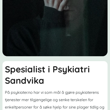
Spesialist i Psykiatri
Sandvika
På psykiater.no har vi som mål å gjøre psykiaterens
tjenester mer tilgjengelige og senke terskelen for
enkeltpersoner for å søke hjelp for sine plager tidlig og