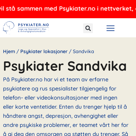
Hopp
ammen med Psykiater.no i nettverket, og tilbyr
rett
til
innholdet
Hjem
/
Psykiater lokasjoner
/
Sandvika
Psykiater Sandvika
På Psykiater.no har vi et team av erfarne
psykiatere og rus spesialister tilgjengelig for
telefon- eller videokonsultasjoner med ingen
eller korte ventetider. Enten du trenger hjelp til å
håndtere angst, depresjon, avhengighet eller
andre psykiske problemer, er teamet vårt her for
å gi deg den omsorgen og støtten du trenger. Så