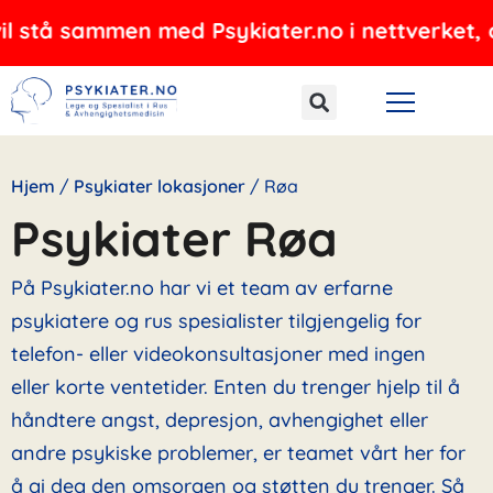
Hopp
ammen med Psykiater.no i nettverket, og tilbyr
rett
til
innholdet
Hjem
/
Psykiater lokasjoner
/
Røa
Psykiater Røa
På Psykiater.no har vi et team av erfarne
psykiatere og rus spesialister tilgjengelig for
telefon- eller videokonsultasjoner med ingen
eller korte ventetider. Enten du trenger hjelp til å
håndtere angst, depresjon, avhengighet eller
andre psykiske problemer, er teamet vårt her for
å gi deg den omsorgen og støtten du trenger. Så