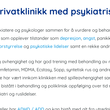
rivatklinikk med psykiatr
kiatere og psykologer sammen for å vurdere og behandl
der som opplever tilstander som
depresjon
,
angst
, panik
orstyrrelse
og
psykotiske lidelser
samt en rekke andre 
us og avhengighet og har god trening med behandling a
 amfetamin, MDMA, Ecstasy, Sopp, syntetisk rus og andre
re har vært innkom klinikken med spilleavhengighet s
 bistått i behandling og poliklinisk oppfølging over ti
tri og ruslidelser.
eller har
ADHD / ADD
og kan bistå med alt fra utredn