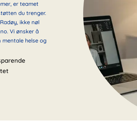
emer, er teamet
tøtten du trenger.
 Radøy, ikke nøl
no. Vi ønsker å
in mentale helse og
sparende
tet