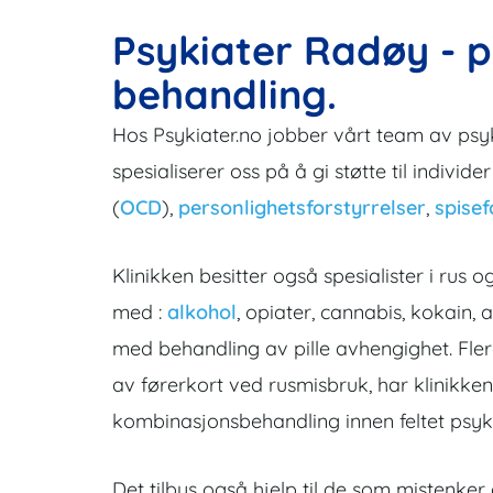
Psykiater Radøy - p
behandling.
Hos Psykiater.no jobber vårt team av psy
spesialiserer oss på å gi støtte til indivi
(
OCD
),
personlighetsforstyrrelser
,
spisef
Klinikken besitter også spesialister i r
med :
alkohol
, opiater, cannabis, kokain,
med behandling av pille avhengighet. Fle
av førerkort ved rusmisbruk, har klinikken
kombinasjonsbehandling innen feltet psykia
Det tilbys også hjelp til de som mistenker 