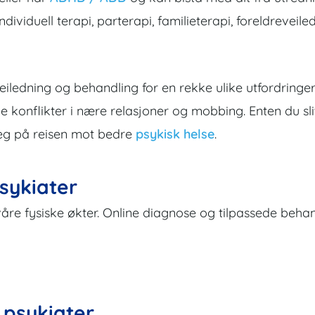
ndividuell terapi, parterapi, familieterapi, foreldreveile
veiledning og behandling for en rekke ulike utfordringer,
ge konflikter i nære relasjoner og mobbing. Enten du s
 deg på reisen mot bedre
psykisk helse
.
sykiater
våre fysiske økter. Online diagnose og tilpassede behan
 psykiater