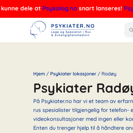
Hopp
e dele at
Psykolog.no
snart lanseres!
Psykolog
rett
Søk
til
innholdet
Hjem
/
Psykiater lokasjoner
/
Radøy
Psykiater Radø
På Psykiater.no har vi et team av erfar
rus spesialister tilgjengelig for telefon- e
videokonsultasjoner med ingen eller kor
Enten du trenger hjelp til å håndtere an