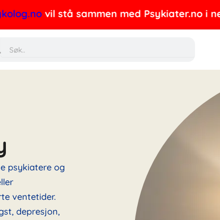
.no
vil stå sammen med Psykiater.no i nettverke
Søk
y
ne psykiatere og
ller
te ventetider.
gst, depresjon,