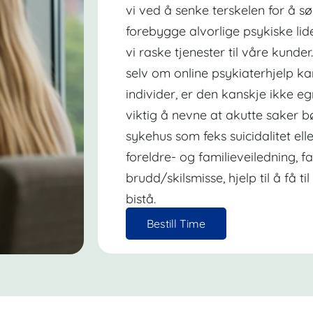
vi ved å senke terskelen for å sø
forebygge alvorlige psykiske lide
vi raske tjenester til våre kunde
selv om online psykiaterhjelp k
individer, er den kanskje ikke eg
viktig å nevne at akutte saker b
sykehus som feks suicidalitet el
foreldre- og familieveiledning, f
brudd/skilsmisse, hjelp til å få t
bistå.
Bestill Time