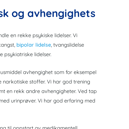
isk og avhengighets
e en rekke psykiske lidelser. Vi
kangst,
bipolar lidelse
, tvangslidelse
psykiatriske lidelser.
v rusmiddel avhengighet som for eksempel
 narkotiske stoffer. Vi har god trening
amt en rekk andre avhengigheter. Ved tap
d med urinprøver. Vi har god erfaring med
ing til oppstart av medikamentell