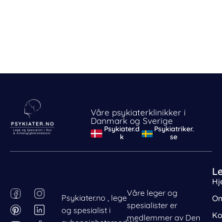
Våre psykiaterklinikker i
Danmark og Sverige
Psykiater.d
Psykiatriker.
k
se
L
Hj
F
P
I
L
Våre leger og
Psykiater.no , lege
Om
Behandle ditt samtykke
a
i
n
i
spesialister er
og spesialist i
For å gi best mulig opplevelse bruker vi
c
n
s
n
Ko
medlemmer av Den
informasjonskapsler for å lagre eller få tilgang til