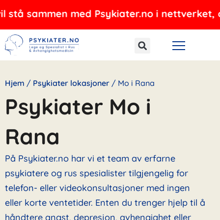
Hopp
mmen med Psykiater.no i nettverket, og tilbyr 
rett
til
innholdet
Hjem
/
Psykiater lokasjoner
/
Mo i Rana
Psykiater Mo i
Rana
På Psykiater.no har vi et team av erfarne
psykiatere og rus spesialister tilgjengelig for
telefon- eller videokonsultasjoner med ingen
eller korte ventetider. Enten du trenger hjelp til å
håndtere angst, depresjon, avhengighet eller