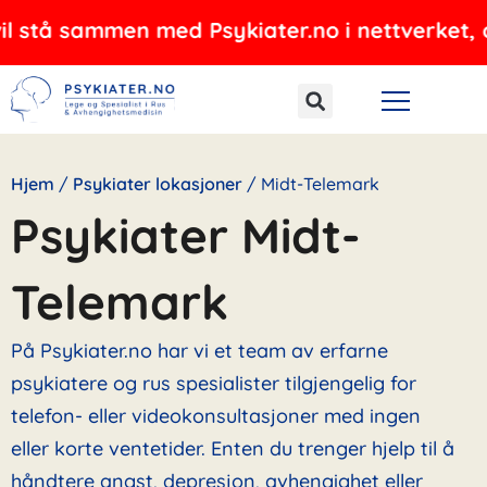
Hopp
ammen med Psykiater.no i nettverket, og tilbyr
rett
til
innholdet
Hjem
/
Psykiater lokasjoner
/
Midt-Telemark
Psykiater Midt-
Telemark
På Psykiater.no har vi et team av erfarne
psykiatere og rus spesialister tilgjengelig for
telefon- eller videokonsultasjoner med ingen
eller korte ventetider. Enten du trenger hjelp til å
håndtere angst, depresjon, avhengighet eller