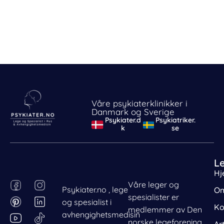
Våre psykiaterklinikker i
Danmark og Sverige
Psykiater.d
Psykiatriker.
k
se
L
Hj
F
P
I
L
Våre leger og
Psykiater.no , lege
Om
Behandle ditt samtykke
a
i
n
i
spesialister er
og spesialist i
For å gi best mulig opplevelse bruker vi
c
n
s
n
Ko
medlemmer av Den
informasjonskapsler for å lagre eller få tilgang til
avhengighetsmedisin
e
t
t
k
norske legeforening
Ar