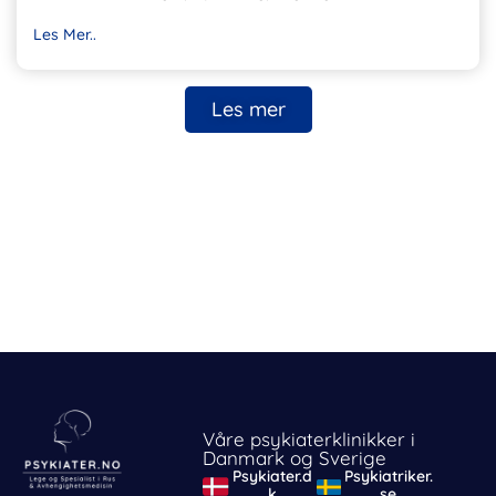
Les Mer..
Les mer
Våre psykiaterklinikker i
Danmark og Sverige
Psykiater.d
Psykiatriker.
k
se