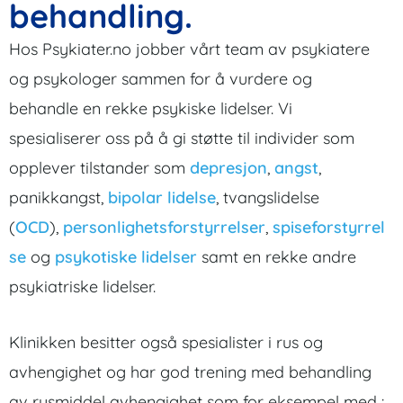
behandling.
Hos Psykiater.no jobber vårt team av psykiatere
og psykologer sammen for å vurdere og
behandle en rekke psykiske lidelser. Vi
spesialiserer oss på å gi støtte til individer som
opplever tilstander som
depresjon
,
angst
,
panikkangst,
bipolar lidelse
, tvangslidelse
(
OCD
),
personlighetsforstyrrelser
,
spiseforstyrrel
se
og
psykotiske lidelser
samt en rekke andre
psykiatriske lidelser.
Klinikken besitter også spesialister i rus og
avhengighet og har god trening med behandling
av rusmiddel avhengighet som for eksempel med :