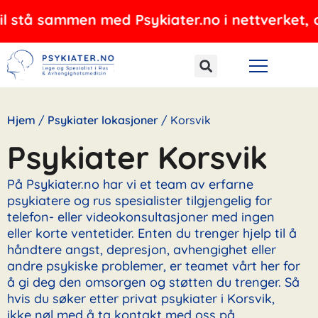
Hopp
ammen med Psykiater.no i nettverket, og tilbyr
rett
til
innholdet
Hjem
/
Psykiater lokasjoner
/
Korsvik
Psykiater Korsvik
På Psykiater.no har vi et team av erfarne
psykiatere og rus spesialister tilgjengelig for
telefon- eller videokonsultasjoner med ingen
eller korte ventetider. Enten du trenger hjelp til å
håndtere angst, depresjon, avhengighet eller
andre psykiske problemer, er teamet vårt her for
å gi deg den omsorgen og støtten du trenger. Så
hvis du søker etter privat psykiater i Korsvik,
ikke nøl med å ta kontakt med oss på